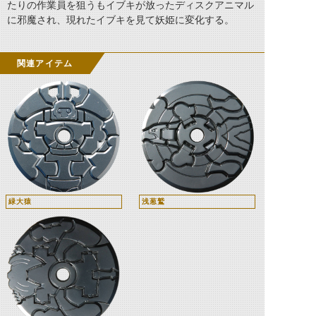
たりの作業員を狙うもイブキが放ったディスクアニマル
に邪魔され、現れたイブキを見て妖姫に変化する。
関連アイテム
緑大猿
浅葱鷲