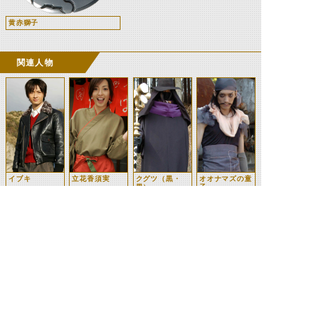
黄赤獅子
関連人物
イブキ
立花香須実
クグツ（黒・
オオナマズの童
男）
子
OL（十七之
作業員A（十七
作業員B(十七之
巻）
之巻）
巻）