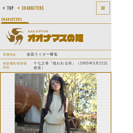
TOP
CHARACTERS
CHARACTERS
おおなまずのひめ
オオナマズの姫
仮面ライダー響鬼
登場作品
十七之巻『狙われる街』（2005年5月22日
初登場回/初登場
作品
放送）