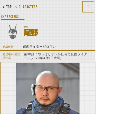
TOP
CHARACTERS
CHARACTERS
びの
尾野
仮面ライダーゼロワン
登場作品
第30話『やっぱりオレが社長で仮面ライダ
初登場回/初登
場作品
ー』(2020年4月5日放送)