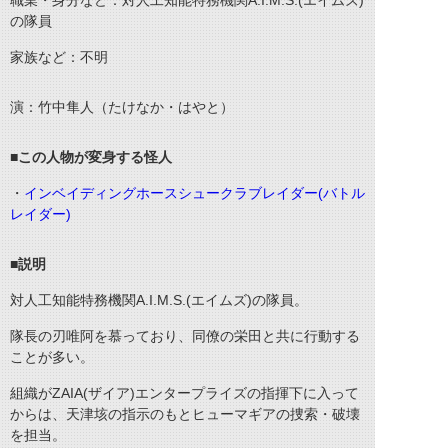
職業・身分など：対人工知能特務機関A.I.M.S.(エイムズ)
の隊員
家族など：不明
演：竹中隼人（たけなか・はやと）
■この人物が変身する怪人
・
インベイディングホースシュークラブレイダー(バトル
レイダー)
■説明
対人工知能特務機関A.I.M.S.(エイムズ)の隊員。
隊長の刃唯阿を慕っており、同僚の栄田と共に行動する
ことが多い。
組織がZAIA(ザイア)エンタープライズの指揮下に入って
からは、天津垓の指示のもとヒューマギアの捜索・破壊
を担当。