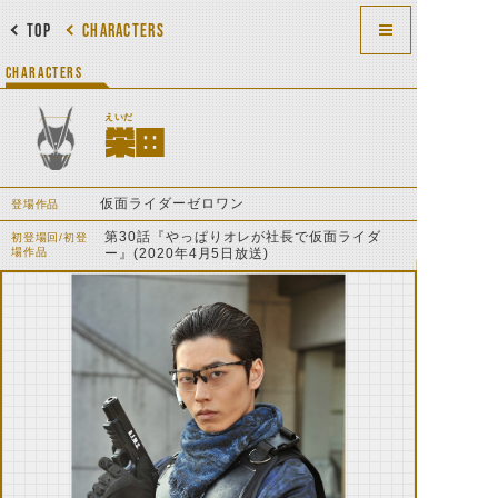
TOP
CHARACTERS
CHARACTERS
えいだ
栄田
仮面ライダーゼロワン
登場作品
第30話『やっぱりオレが社長で仮面ライダ
初登場回/初登
場作品
ー』(2020年4月5日放送)