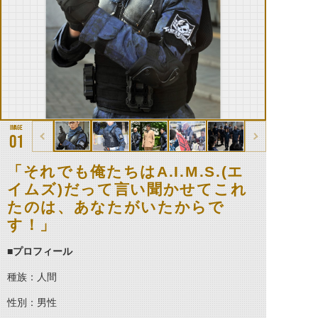
01
「それでも俺たちはA.I.M.S.(エ
イムズ)だって言い聞かせてこれ
たのは、あなたがいたからで
す！」
■プロフィール
種族：人間
性別：男性