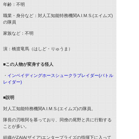
年齢：不明
職業・身分など：対人工知能特務機関A.I.M.S.(エイムズ)
の隊員
家族など：不明
演：橋渡竜馬（はしど・りゅうま）
■この人物が変身する怪人
・
インベイディングホースシュークラブレイダー(バトル
レイダー)
■説明
対人工知能特務機関A.I.M.S.(エイムズ)の隊員。
隊長の刃唯阿を慕っており、同僚の尾野と共に行動する
ことが多い。
組織がZAIA(ザイア)エンタープライズの指揮下に入って