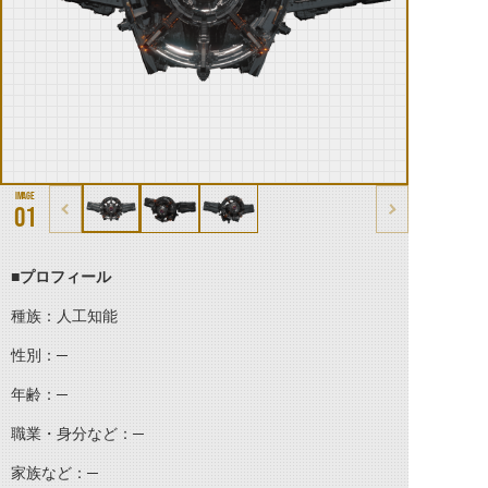
01
■プロフィール
種族：人工知能
性別：─
年齢：─
職業・身分など：─
家族など：─