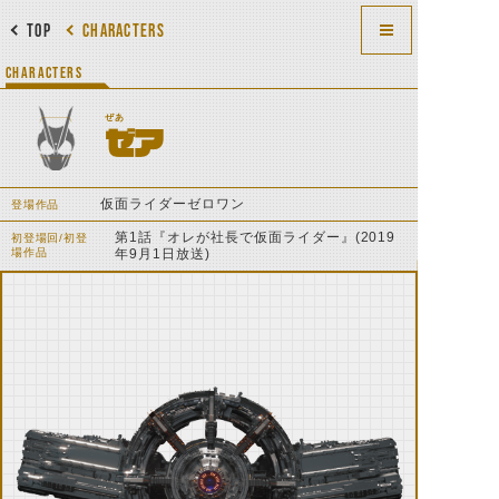
TOP
CHARACTERS
CHARACTERS
ぜあ
ゼア
仮面ライダーゼロワン
登場作品
第1話『オレが社長で仮面ライダー』(2019
初登場回/初登
場作品
年9月1日放送)