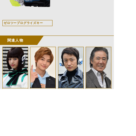
ゼロツープログライズキー
関連人物
イズ
飛電或人
飛電其雄(ヒュ
飛電是之助
ーマギア)