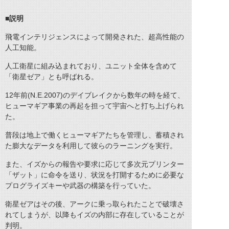
■説明
飛電インテリジェンスによって開発された、超高性能の
人工知能。
人工衛星に組み込まれており、ユニット全体を含めて
「衛星ゼア」とも呼ばれる。
12年前(N.E.2007)のデイブレイクから数年の時を経て、
ヒューマギア事業の再起を担って宇宙へと打ち上げられ
た。
普段は地上で働くヒューマギアたちを管理し、蓄積され
た膨大なデータを利用して彼らのラーニングを実行。
また、イズからの報告や要求に応じて多次元プリンター
「ザット」に命令を送り、状況を打開するために必要な
プログライズキーや武器の構築を行っていた。
衛星ゼアはその後、アークに乗っ取られたことで破壊さ
れてしまうが、以降もイズの内部に存在していることが
判明。