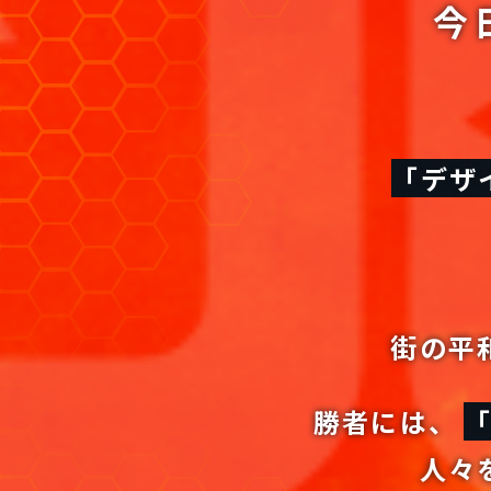
今
「デザ
街の平
勝者には、
人々