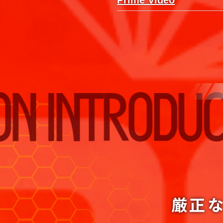
Prime Video
RODUCTION
厳正