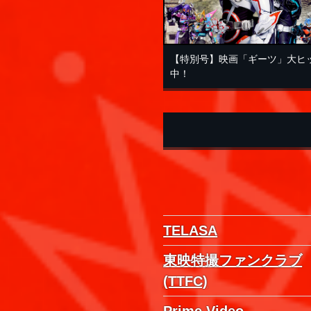
【特別号】映画「ギーツ」大ヒ
中！
TELASA
東映特撮ファンクラブ
(TTFC)