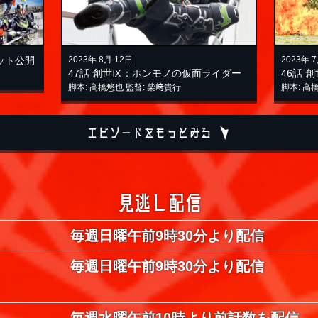
ット公開
2023年 8月 12日
2023年 
47話
創世Ⅸ：ホンモノの仮面ライダー
46話
創
脚本: 高橋悠也 監督: 柴﨑貴行
脚本: 高
エピソードをもっとみる
見逃し配信
毎週日曜午前9時30分より配信
毎週日曜午前9時30分より配信