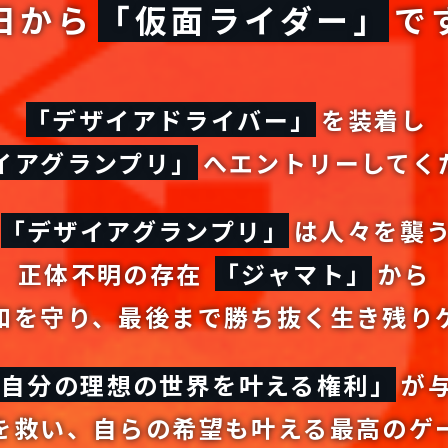
日から
「仮面ライダー」
で
「デザイアドライバー」
を装着し
イアグランプリ」
へ
エントリーしてく
「デザイアグランプリ」
は人々を
襲
正体不明の存在
「ジャマト」
から
和を守り、
最後まで勝ち抜く生き残り
「自分の理想の世界を叶える権利」
が
を救い、自らの希望も叶える
最高のゲ