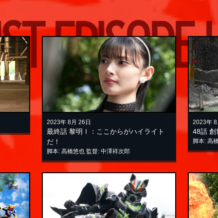
ISODE LIST
E
2023年 8月 26日
2023年 
最終話
黎明Ⅰ：ここからがハイライト
48話
創
だ！
脚本: 高
脚本: 高橋悠也 監督: 中澤祥次郎