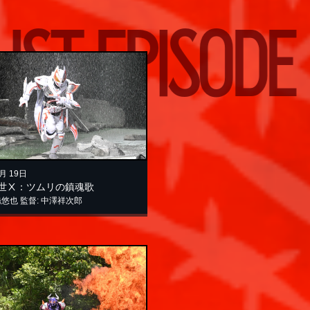
PISODE LIST
8月 19日
世Ⅹ：ツムリの鎮魂歌
橋悠也 監督: 中澤祥次郎