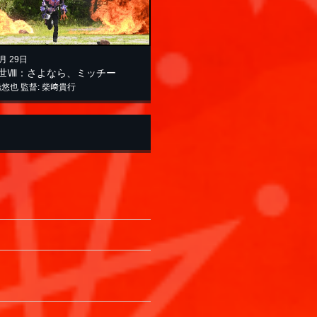
7月 29日
世Ⅷ：さよなら、ミッチー
橋悠也 監督: 柴﨑貴行