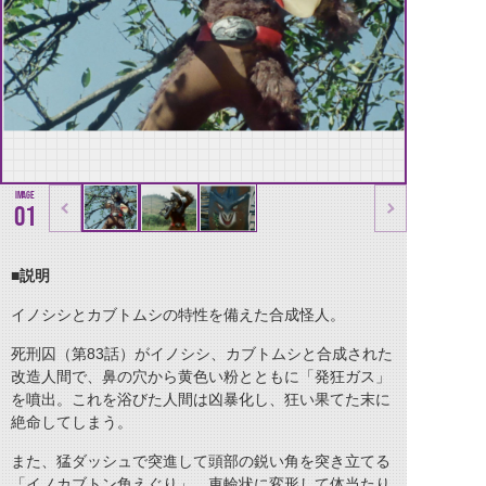
01
■
説明
イノシシとカブトムシの特性を備えた合成怪人。
死刑囚（第83話）がイノシシ、カブトムシと合成された
改造人間で、鼻の穴から黄色い粉とともに「発狂ガス」
を噴出。これを浴びた人間は凶暴化し、狂い果てた末に
絶命してしまう。
また、猛ダッシュで突進して頭部の鋭い角を突き立てる
「イノカブトン角えぐり」、車輪状に変形して体当たり