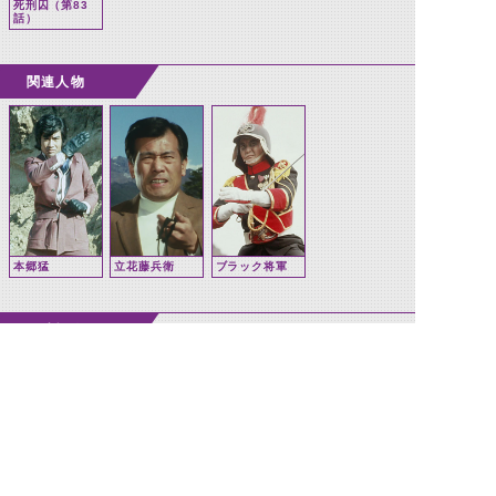
死刑囚（第83
話）
関連人物
本郷猛
立花藤兵衛
ブラック将軍
関連怪人