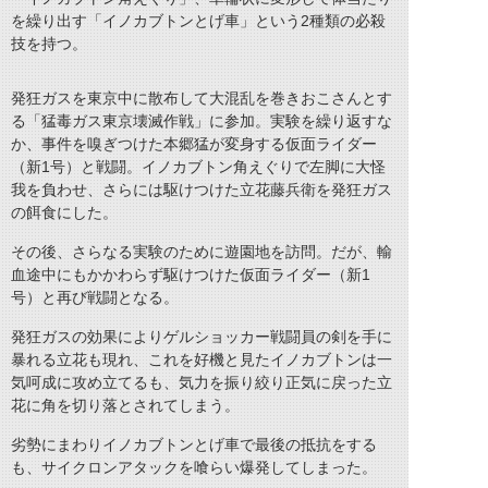
を繰り出す「イノカブトンとげ車」という2種類の必殺
技を持つ。
発狂ガスを東京中に散布して大混乱を巻きおこさんとす
る「猛毒ガス東京壊滅作戦」に参加。実験を繰り返すな
か、事件を嗅ぎつけた本郷猛が変身する仮面ライダー
（新1号）と戦闘。イノカブトン角えぐりで左脚に大怪
我を負わせ、さらには駆けつけた立花藤兵衛を発狂ガス
の餌食にした。
その後、さらなる実験のために遊園地を訪問。だが、輸
血途中にもかかわらず駆けつけた仮面ライダー（新1
号）と再び戦闘となる。
発狂ガスの効果によりゲルショッカー戦闘員の剣を手に
暴れる立花も現れ、これを好機と見たイノカブトンは一
気呵成に攻め立てるも、気力を振り絞り正気に戻った立
花に角を切り落とされてしまう。
劣勢にまわりイノカブトンとげ車で最後の抵抗をする
も、サイクロンアタックを喰らい爆発してしまった。