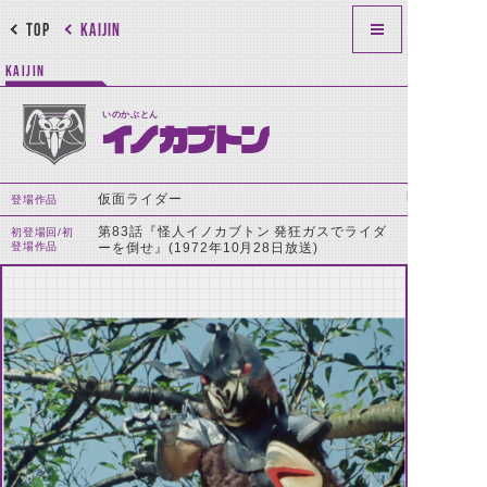
TOP
KAIJIN
KAIJIN
いのかぶとん
イノカブトン
仮面ライダー
登場作品
第83話『怪人イノカブトン 発狂ガスでライダ
初登場回/初
登場作品
ーを倒せ』(1972年10月28日放送)