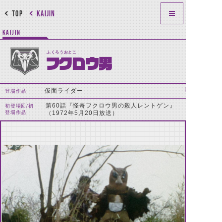
TOP
KAIJIN
KAIJIN
ふくろうおとこ
フクロウ男
仮面ライダー
登場作品
第60話『怪奇フクロウ男の殺人レントゲン』
初登場回/初
登場作品
（1972年5月20日放送）