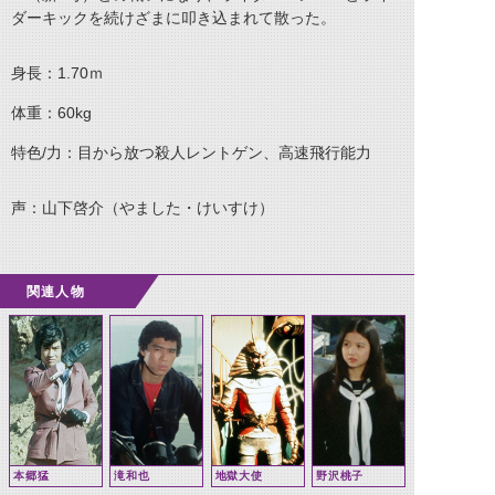
ダーキックを続けざまに叩き込まれて散った。
身長：1.70ｍ
体重：60kg
特色/力：目から放つ殺人レントゲン、高速飛行能力
声：山下啓介（やました・けいすけ）
関連人物
本郷猛
滝和也
地獄大使
野沢桃子