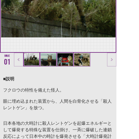
01
■
説明
フクロウの特性を備えた怪人。
眼に埋め込まれた装置から、人間を白骨化させる「殺人
レントゲン」を放つ。
日本各地の大時計に殺人レントゲンを起爆エネルギーと
して爆発する特殊な装置を仕掛け、一斉に爆破した連鎖
反応によって日本中の時計を爆発させる「大時計爆発計