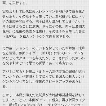
画」を実行する。
実験台として田代に殺人レントゲンを浴びせて白骨化さ
せたあと、その様子を目撃していた野沢桃子と松山トリ
子の追跡を開始する。桃子は取り逃がしてしまうが、ト
リ子は捕えることに成功。さらにその夜、向ヶ丘遊園の
花時計に最後の装置を仕掛け、その様子を目撃した警官
（第60話）を殺人レントゲンで白骨化させる。
その後、ショッカーのアジトを探していた本郷猛、滝和
也と遭遇。仮面ライダー（新1号）に殺人レントゲンを
浴びせて大ダメージを与えたが、とっさに拾った太い枝
を突き刺すという思わぬ反撃にあって逃走する。
アジトに戻ると起爆エネルギーの送信装置の完成が遅れ
ていたため、作業員として扱っている囚人に殺人レント
ゲンを浴びせて脅し、作業のスピードアップを図らせ
る。
しかし、本郷が捕えた戦闘員が大時計爆発計画を話して
しまったことで、本郷がアジトに侵入。再び仮面ライダ
ー（新1号）との戦いになり、ライダーハンマーとライ