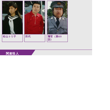
松山トリ子
田代
警官（第60
話）
関連怪人
ゲルショッカー
ショッカー戦闘
首領
員