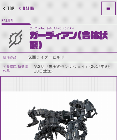
TOP
KAIJIN
KAIJIN
がーでぃあん（がったいじょうたい）
ガーディアン(合体状
態)
仮面ライダービルド
登場作品
第2話『無実のランナウェイ』(2017年9月
初登場回/初登場
作品
10日放送)