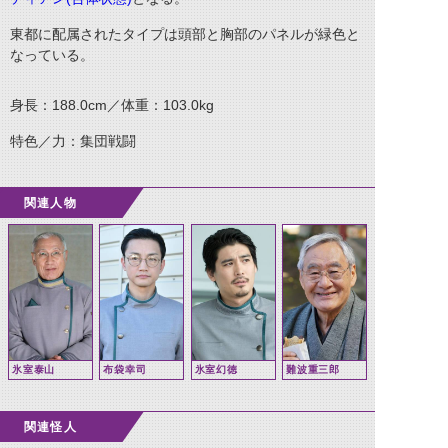
東都に配属されたタイプは頭部と胸部のパネルが緑色と
なっている。
身長：188.0cm／体重：103.0kg
特色／力：集団戦闘
関連人物
氷室泰山
布袋幸司
氷室幻徳
難波重三郎
関連怪人