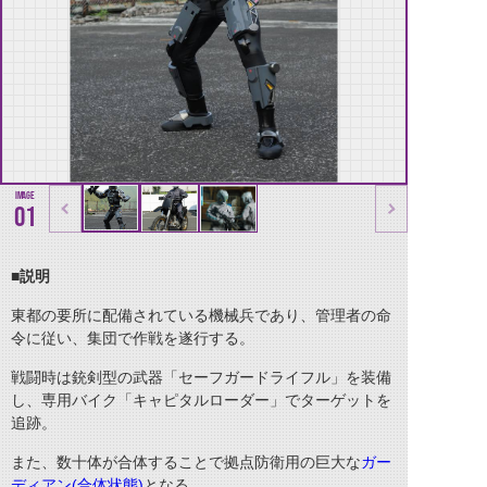
01
■説明
東都の要所に配備されている機械兵であり、管理者の命
令に従い、集団で作戦を遂行する。
戦闘時は銃剣型の武器「セーフガードライフル」を装備
し、専用バイク「キャピタルローダー」でターゲットを
追跡。
また、数十体が合体することで拠点防衛用の巨大な
ガー
ディアン(合体状態)
となる。