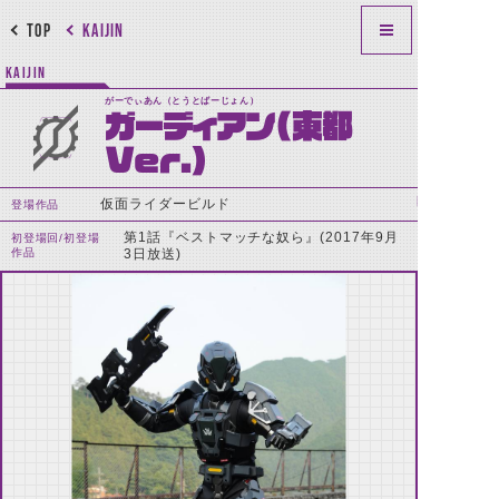
TOP
KAIJIN
KAIJIN
がーでぃあん（とうとばーじょん）
ガーディアン(東都
Ver.)
仮面ライダービルド
登場作品
第1話『ベストマッチな奴ら』(2017年9月
初登場回/初登場
作品
3日放送)