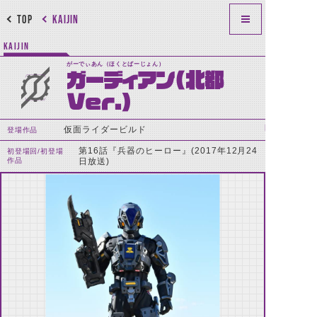
TOP
KAIJIN
KAIJIN
がーでぃあん（ほくとばーじょん）
ガーディアン(北都
Ver.)
仮面ライダービルド
登場作品
第16話『兵器のヒーロー』(2017年12月24
初登場回/初登場
作品
日放送)