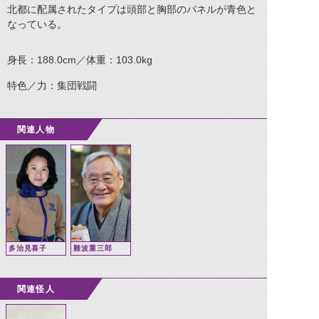
北都に配属されたタイプは頭部と胸部のパネルが青色と
なっている。
身長：188.0cm／体重：103.0kg
特色／力：集団戦闘
関連人物
多治見喜子
難波重三郎
関連怪人