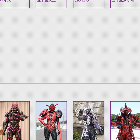
バイス
五十嵐大二
カゲロウ
五十嵐さくら