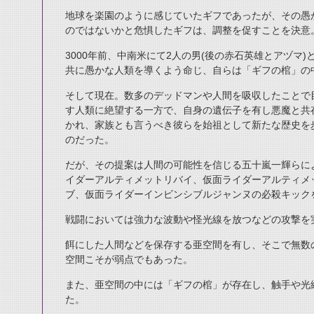
地球を楽園のように感じていたギフであったが、その愚
のではないかと危惧したギフは、調整を促すことを決意
3000年前、中南米にて2人の男(後の赤石英雄とアヅマ
共に愚かな人類を導くよう命じ、自らは「ギフの棺」の
そして現在。数多のデッドマンや人間を吸収したことで
す人類に絶望する一方で、自身の遺伝子を有し悪魔と共
かれ、家族とも言うべき彼らを始祖として新たな歴史を
のだった。
だが、その提案は人間の可能性を信じる五十嵐一輝らに
イダーアルティメットリバイ、仮面ライダーアルティメ
ブ、仮面ライダーインビンシブルジャンヌの必殺キック
戦闘においては強力な波動や怪光線を放つなどの攻撃を
餌にした人間などを保存する亜空間を有し、そこで無数
空間こそが弱点でもあった。
また、亜空間の中には「ギフの棺」が存在し、触手や光
た。