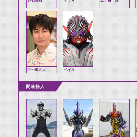
赤石英雄
アヅマ
五十嵐一輝
五十嵐元太
ベイル
関連怪人