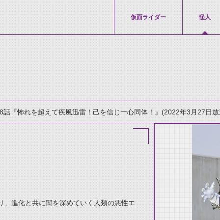
仮面ライダー
怪人
28話『怖れを超えて疾風迅雷！己を信じ一心同体！』(2022年3月27日放
thumbnail Prev
り、進化と共に闇を深めていく人類の悪性エ