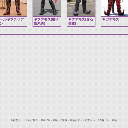
ヘルギフテリア
ギフデモス(御子
ギフデモス(赤石
ギガデモス
ン
柴朱美)
英雄)
©石森プロ・テレビ朝日・ADK EM・東映 ©東映・東映ビデオ・石森プロ ©石森プロ・東映