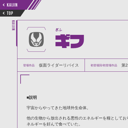
KAIJIN
TOP
KAIJIN
ぎふ
ギフ
仮面ライダーリバイス
第
登場作品
初登場回/初登場作品
■説明
宇宙からやってきた地球外生命体。
他の生物から放出される悪性のエネルギーを糧としてお
ネルギーを好んで食べていた。