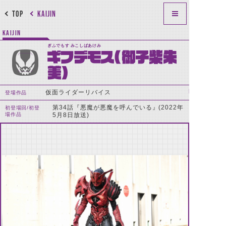
TOP
KAIJIN
KAIJIN
ぎふでもす みこしばあけみ
ギフデモス(御子柴朱
美)
仮面ライダーリバイス
登場作品
第34話『悪魔が悪魔を呼んでいる』(2022年
初登場回/初登
場作品
5月8日放送)