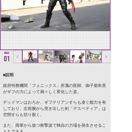
01
■説明
政府特務機関「フェニックス」所属の医師、御子柴朱美
がギフの力によって禍々しく変化した姿。
デッドマンはおろか、ギフテリアンすらも凌ぐ能力を有
しており、左前腕から突き出した剣「デスペティア」は
空間すらも切り裂く。
また、両掌から放つ衝撃波で独自の力場を発生させるこ
ともできる。