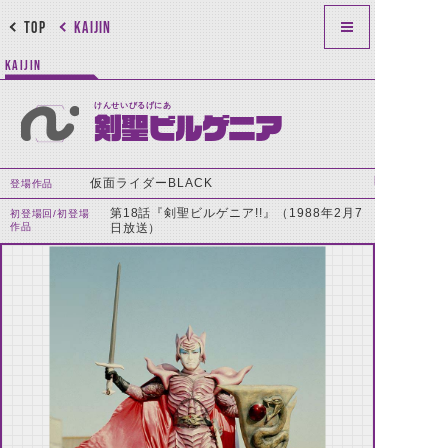
TOP
KAIJIN
KAIJIN
けんせいびるげにあ
剣聖ビルゲニア
仮面ライダーBLACK
登場作品
第18話『剣聖ビルゲニア!!』（1988年2月7
初登場回/初登場
作品
日放送）