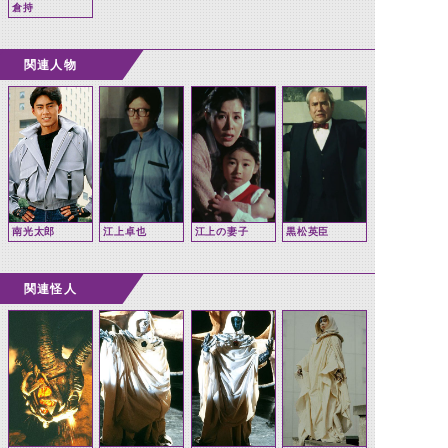
倉持
関連人物
南光太郎
江上卓也
江上の妻子
黒松英臣
関連怪人