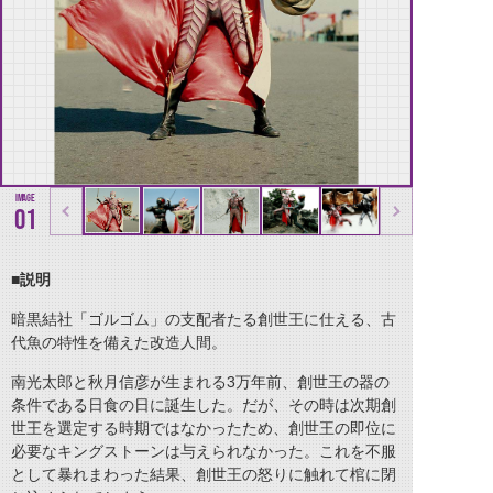
01
■説明
暗黒結社「ゴルゴム」の支配者たる創世王に仕える、古
代魚の特性を備えた改造人間。
南光太郎と秋月信彦が生まれる3万年前、創世王の器の
条件である日食の日に誕生した。だが、その時は次期創
世王を選定する時期ではなかったため、創世王の即位に
必要なキングストーンは与えられなかった。これを不服
として暴れまわった結果、創世王の怒りに触れて棺に閉