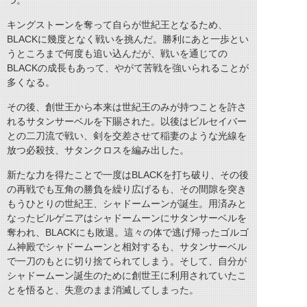
つ。
キングストーンを奪って自らが世紀王となるため、
BLACKに幾度となく戦いを挑んだ。勝利にあと一歩とい
うところまで何度も追い込んだが、戦いを通じての
BLACKの成長もあって、やがて苦戦を強いられることが
多くなる。
その後、創世王から本来は世紀王のみが持つことを許さ
れるサタンサーベルを下賜された。以後はビルセイバー
との二刀流で戦い、剣を交差させて稲妻のような光線を
放つ必殺技、サタンクロスを編み出した。
新たな力を得たことで一度はBLACKを打ち破り、その後
の再戦でも互角の勝負を繰り広げるも、その間隙を突き
もうひとりの世紀王、シャドームーンが誕生。用済みと
なったビルゲニアはシャドームーンにサタンサーベルを
奪われ、BLACKにも敗退。這々の体で逃げ帰ったゴルゴ
ム神殿でシャドームーンと相対するも、サタンサーベル
で一刀のもとに切り捨てられてしまう。そして、自分が
シャドームーン誕生のために創世王に利用されていたこ
とを悟ると、失意のまま消滅してしまった。