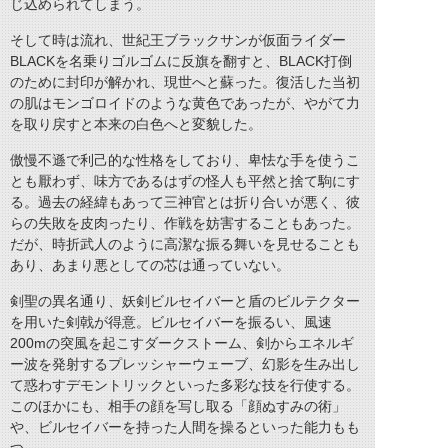
じ込められてしまう。
そして時は流れ、世紀王ブラックサンが仮面ライダー
BLACKを名乗りゴルゴムに反旗を翻すと、BLACK打倒
のために封印が解かれ、現世へと蘇った。復活した当初
の肌はモンゴロイドのような黄色であったが、やがて力
を取り戻すと本来の白色へと変貌した。
傲慢不遜で利己的な性格をしており、卑怯な手を使うこ
とも厭わず、味方であるはずの怪人も平然と捨て駒にす
る。過去の経緯もあって三神官とは折り合いが悪く、彼
らの失敗を皮肉ったり、作戦を妨害することもあった。
だが、時折武人のように高潔な振る舞いを見せることも
あり、あまり悪としての芯は通っていない。
剣聖の異名通り、妖剣ビルセイバーと盾のビルテクター
を用いた剣戟が得意。ビルセイバーを振るい、風速
200mの突風を起こすダークストーム、剣からエネルギ
ー波を発射するプレッシャーウェーブ、幻影を生み出し
て惑わすデモントリックといった多彩な技を行使する。
このほかにも、相手の顔を写し取る「顔ぬすみの術」
や、ビルセイバーを持った人間を操るといった能力もも