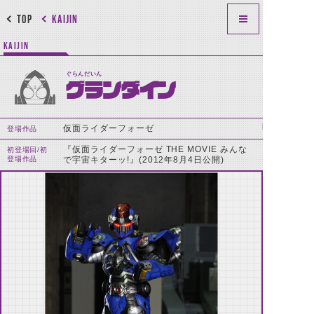
TOP
KAIJIN
KAIJIN
ぐらんだいん
グランダイン
仮面ライダーフォーゼ
登場作品
『仮面ライダーフォーゼ THE MOVIE みんな
初登場回/初
登場作品
で宇宙キターッ!』(2012年8月4日公開)