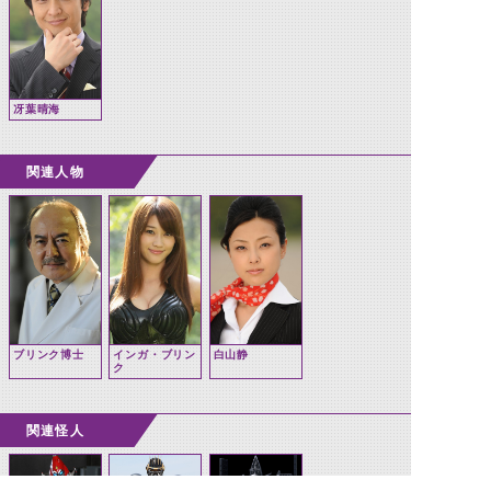
冴葉晴海
関連人物
ブリンク博士
インガ・ブリン
白山静
ク
関連怪人