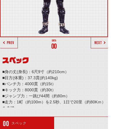
PREV
NEXT
00
スペック
■身の丈(身長)：6尺9寸（約210cm）
■目方(体重)：37.3貫(約140kg)
■パンチ力：4000貫（約15t）
■キック力：8000貫（約30t）
■ジャンプ力：一跳び44間（約80m）
■走力：1町（約100m）を2.5秒、1日で20里（約80Kｍ）
を走破
スペック