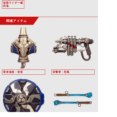
仮面ライダー威
吹鬼
関連アイテム
変身鬼笛・音笛
音撃管・烈風