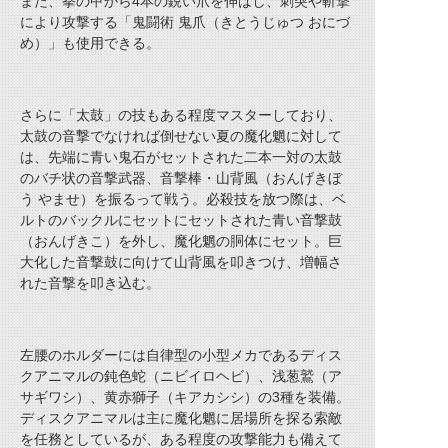
また、拳の甲から4本の鋭い爪を伸ばし、刺突や斬撃
により攻撃する「鬼闘術 鬼爪（きとうじゅつ おにづ
め）」も使用できる。
さらに「太鼓」の技もある程度マスターしており、
太鼓の音撃でなければ倒せない夏の魔化魍に対して
は、先端に青い鬼石がセットされた二本一対の太鼓
のバチ状の音撃武器、音撃棒・山背風（おんげきぼ
う やませ）を振るって戦う。必殺技を放つ際は、ベ
ルトのバックルにセットにセットされた青い音撃鼓
（おんげきこ）を外し、魔化魍の胴体にセット。巨
大化した音撃鼓に向けて山背風を叩きつけ、増幅さ
れた音撃を叩き込む。
左腰のホルダーには自律型の小型メカであるディス
クアニマルの鈍色蛇（ニビイロヘビ）、浅葱鷲（ア
サギワシ）、黄赤獅子（キアカシシ）の3種を装備。
ディスクアニマルは主に魔化魍に居場所を探る索敵
を任務としているが、ある程度の攻撃能力も備えて