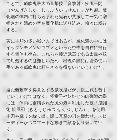
ことで、威吹鬼最大の音撃技「音撃射・疾風一閃
（おんげきしゃ・しっぷういっせん）」が炸裂。魔
化魍の体内に打ち込まれた鬼石が共振して一気に増
幅された清めの音を魔化魍に送り込み、粉々に粉砕
する。
実に手順の多い戦い方ではあるが、魔化魍の中には
イッタンモメンやウブメといった空中を自在に飛行
する個体も存在。これらを接近武器である太鼓や弦
で対処するのは難しいため、出現の際には管の使い
手である威吹鬼に頼らざるを得ないというわけだ。
遠距離攻撃を得意とする威吹鬼だが、接近戦も苦手
というわけではなく、怪童子や妖姫との肉弾戦の際
には、体内に蓄積された風の気を利用した技「鬼闘
術 旋風刃（きとうじゅつ せんぷうじん）」を使用。
手刀や蹴りを繰り出す際に真空の刃を纏わせ、スピ
ーディーかつスマートな動きで敵を切り裂いてい
く。