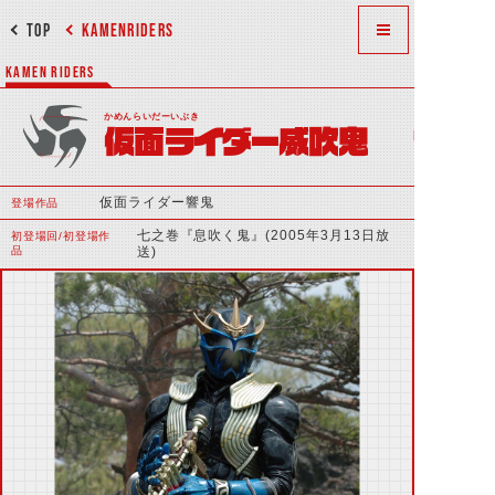
TOP
KAMENRIDERS
KAMEN RIDERS
かめんらいだーいぶき
仮面ライダー威吹鬼
仮面ライダー響鬼
登場作品
七之巻『息吹く鬼』(2005年3月13日放
初登場回/初登場作
品
送)