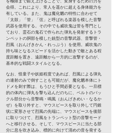
を極限まで鍛え上げることで、変身するための力を
会得。これにより、常人を遥かに超える身体能力を
有している。また、鬼は魔化魍の特性に合わせて
「太鼓」「管」「弦」と呼ばれる楽器を模した音撃
武器を使用する。その中でも威吹鬼は管を専門とし
ており、霊石の鬼石で作られた弾丸を発射するトラ
ンペットの胴部を模した銃型の音撃武器、音撃管・
烈風（おんげきかん・れっぷう）を使用。威吹鬼の
持ち味となるスピードを活かした動きで敵とある程
度距離を置き、遠距離から一方的に攻撃するのが、
基本的な戦闘スタイルとなる。
なお、怪童子や妖姫程度であれば、烈風による弾丸
の連射のみで倒すことも可能だが、魔化魍本体にト
ドメを刺す際は、もうひと手間必要となる。一旦標
的の体内に弾丸を撃ち込んだのちに、ベルトのバッ
クル部分から音撃鳴・鳴風（おんげきめい・なるか
ぜ）を取り外すと、マウスピースを取り外して
円錐
状に変形させて烈風の先端に、マウスピースを後部
に取りつけて、烈風を
トランペット型の音撃モード
へと移行させる。そして、マウスピースに当たる部
分に息を吹き込み、標的に向けて清めの音を発する