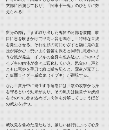
支部に所属しており、「関東十一鬼」のひとりに数
えられる。
変身の際は、まず取り出した鬼笛の角部を展開。吹
口に息を吹きかけて甲高い音を鳴らし、特殊な音波
を発生させる。それを顔の前にかざすと額に鬼の意
匠が浮かび、勢いよく音笛を振ると同時に竜巻のよ
うな風が発生、イブキの全身を包み込む。その中で
イブキの肉体が徐々に変化していき、気合の一声と
ともに竜巻を手刀で縦に断ち切ると、変身が完了し
た仮面ライダー威吹鬼（イブキ）が顕現する。
なお、変身中に発生する竜巻には、敵の攻撃から身
を守るという効果があり、その風力は怪童子や妖姫
をその中に巻き込めば、肉体を分解してしまうほど
の威力を持つ。
威吹鬼を含めた鬼たちは、厳しい修行によって心身