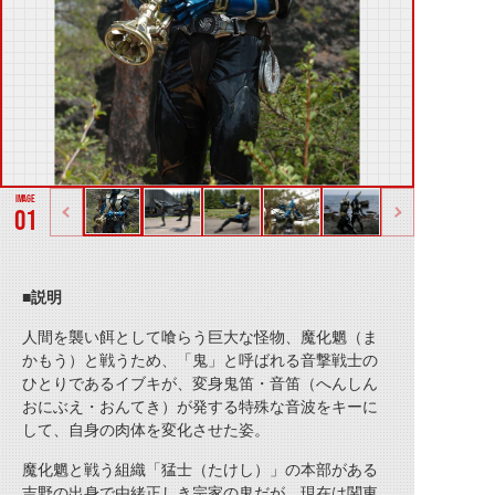
01
■説明
人間を襲い餌として喰らう巨大な怪物、魔化魍（ま
かもう）と戦うため、「鬼」と呼ばれる音撃戦士の
ひとりであるイブキが、変身鬼笛・音笛（へんしん
おにぶえ・おんてき）が発する特殊な音波をキーに
して、自身の肉体を変化させた姿。
魔化魍と戦う組織「猛士（たけし）」の本部がある
吉野の出身で由緒正しき宗家の鬼だが、現在は関東