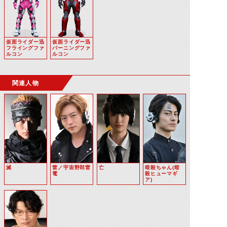
仮面ライダー迅
仮面ライダー迅
フライングファ
バーニングファ
ルコン
ルコン
関連人物
滅
雷／宇宙野郎雷
亡
暗殺ちゃん(暗
電
殺ヒューマギ
ア)