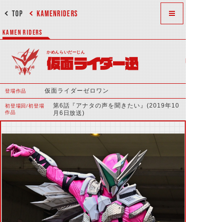
TOP
KAMENRIDERS
KAMEN RIDERS
かめんらいだーじん
仮面ライダー迅
仮面ライダーゼロワン
登場作品
第6話『アナタの声を聞きたい』(2019年10
初登場回/初登場
作品
月6日放送)