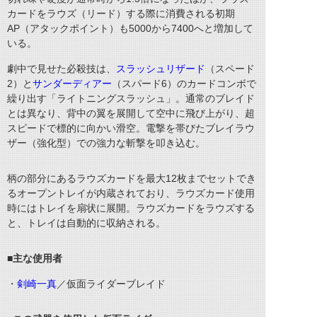
カードをラウズ（リード）する際に消費される初期
AP
（アタックポイント）も
5000
から
7400
へと増加して
いる。
劇中で見せた必殺技は、
スラッシュリザード
（スペード
2
）と
サンダーディアー
（スパード
6
）のカードコンボで
繰り出す「ライトニングスラッシュ」。通常のブレイド
とは異なり、背中の翼を展開して空中に飛び上がり、超
スピードで標的に向かい滑空。電撃を帯びたブレイラウ
ザー（強化型）での強力な斬撃を叩き込む。
柄の部分にあるラウズカードを最大
12
枚までセットでき
るオープントレイが内蔵されており、ラウズカード使用
時にはトレイを扇状に展開。ラウズカードをラウズする
と、トレイは自動的に収納される。
■主な使用者
・
剣崎一真
／仮面ライダーブレイド