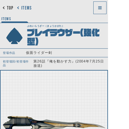
TOP
ITEMS
ITEMS
ぶれいらうざー（きょうかがた）
ブレイラウザー（強化
型）
仮面ライダー剣
登場作品
第26話『俺を動かす力』(2004年7月25日
初登場回/初登場作
品
放送)