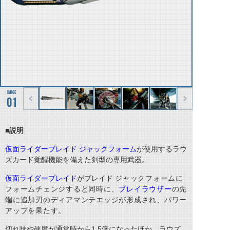
01
■説明
仮面ライダーブレイド
ジャックフォーム
が使用するラウ
ズカード覚醒機能を備えた剣型の専用武器。
仮面ライダーブレイド
が
ブレイド
ジャックフォームに
フォームチェンジすると同時に、
ブレイラウザー
の先
端に追加刃のディアマンテエッジが形成され、パワー
アップを果たす。
切れ味や硬度が通常時から
1.5
倍になったほか、ラウズ