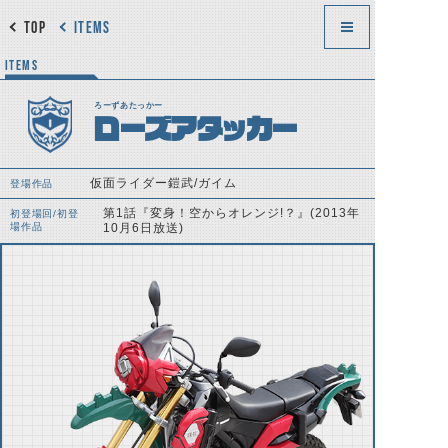
TOP
ITEMS
ITEMS
ろーずあたっかー
ローズアタッカー
仮面ライダー鎧武/ガイム
登場作品
第1話『変身！空からオレンジ!？』(2013年
初登場回/初登
場作品
10月6日放送)