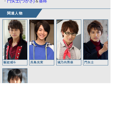
・
門矢士
(
つかさ
)
＆
葵柊
関連人物
駆紋戒斗
呉島光実
城乃内秀保
門矢士
葵柊
©石森プロ・テレビ朝日・ADK EM・東映 ©東映・東映ビデオ・石森プロ ©石森プロ・東映