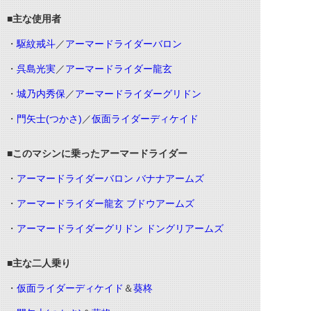
■主な使用者
・
駆紋戒斗
／
アーマードライダーバロン
・
呉島光実
／
アーマードライダー龍玄
・
城乃内秀保
／
アーマードライダーグリドン
・
門矢士
(
つかさ
)
／
仮面ライダーディケイド
■このマシンに乗ったアーマードライダー
・
アーマードライダーバロン バナナアームズ
・
アーマードライダー龍玄 ブドウアームズ
・
アーマードライダーグリドン ドングリアームズ
■主な二人乗り
・
仮面ライダーディケイド
＆
葵柊