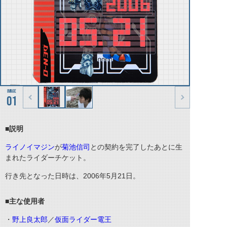
01
■説明
ライノイマジン
が
菊池信司
との契約を完了したあとに生
まれたライダーチケット。
行き先となった日時は、2006年5月21日。
■主な使用者
・
野上良太郎
／
仮面ライダー電王