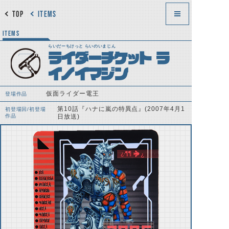
TOP
ITEMS
ITEMS
らいだーちけっと らいのいまじん
ライダーチケット ラ
イノイマジン
仮面ライダー電王
登場作品
第10話『ハナに嵐の特異点』(2007年4月1
初登場回/初登場
作品
日放送)