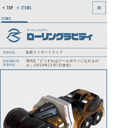
TOP
ITEMS
ITEMS
ろーりんぐらびてぃ
ローリングラビティ
仮面ライダードライブ
登場作品
第9話『どうすればクールボディになれるの
初登場回/初
登場作品
か』(2014年12月7日放送)