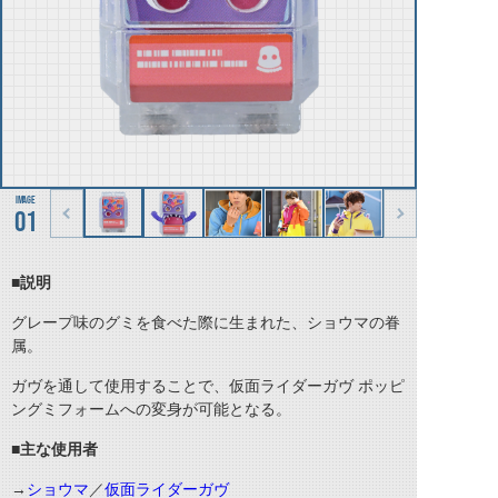
01
■説明
グレープ味のグミを食べた際に生まれた、ショウマの眷
属。
ガヴを通して使用することで、仮面ライダーガヴ ポッピ
ングミフォームへの変身が可能となる。
■主な使用者
→
ショウマ
／
仮面ライダーガヴ