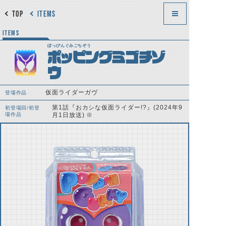
TOP
ITEMS
ITEMS
ぽっぴんぐみごちぞう
ポッピングミゴチゾ
ウ
仮面ライダーガヴ
登場作品
第1話『おカシな仮面ライダー!?』(2024年9
初登場回/初登
場作品
月1日放送) ※