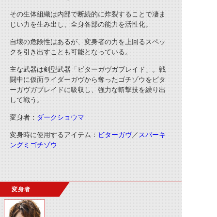
その生体組織は内部で断続的に炸裂することで凄ま
じい力を生み出し、全身各部の能力を活性化。
自壊の危険性はあるが、変身者の力を上回るスペッ
クを引き出すことも可能となっている。
主な武器は剣型武器「ビターガヴガブレイド」。戦
闘中に仮面ライダーガヴから奪ったゴチゾウをビタ
ーガヴガブレイドに吸収し、強力な斬撃技を繰り出
して戦う。
変身者：
ダークショウマ
変身時に使用するアイテム：
ビターガヴ
／
スパーキ
ングミゴチゾウ
変身者