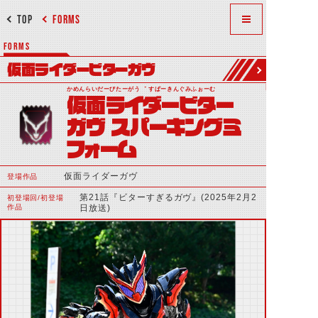
TOP
FORMS
FORMS
仮面ライダービターガヴ
かめんらいだーびたーがう゛ すぱーきんぐみふぉーむ
仮面ライダービター
ガヴ スパーキングミ
フォーム
仮面ライダーガヴ
登場作品
第21話『ビターすぎるガヴ』(2025年2月2
初登場回/初登場
作品
日放送)