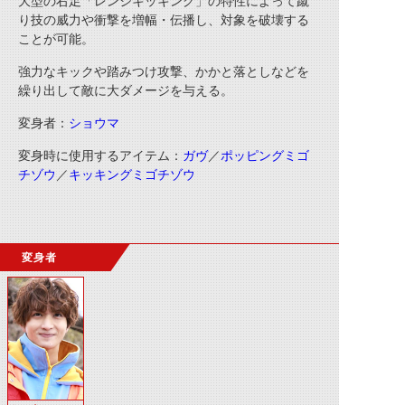
大型の右足「レンジキッキング」の特性によって蹴
り技の威力や衝撃を増幅・伝播し、対象を破壊する
ことが可能。
強力なキックや踏みつけ攻撃、かかと落としなどを
繰り出して敵に大ダメージを与える。
変身者：
ショウマ
変身時に使用するアイテム：
ガヴ
／
ポッピングミゴ
チゾウ
／
キッキングミゴチゾウ
変身者