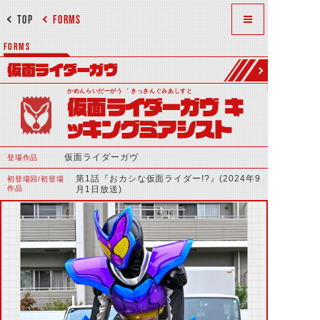
TOP
FORMS
FORMS
仮面ライダーガヴ
かめんらいだーがう゛ きっきんぐみあしすと
仮面ライダーガヴ キ
ッキングミアシスト
仮面ライダーガヴ
登場作品
第1話『おカシな仮面ライダー!?』(2024年9
初登場回/初登場
作品
月1日放送)