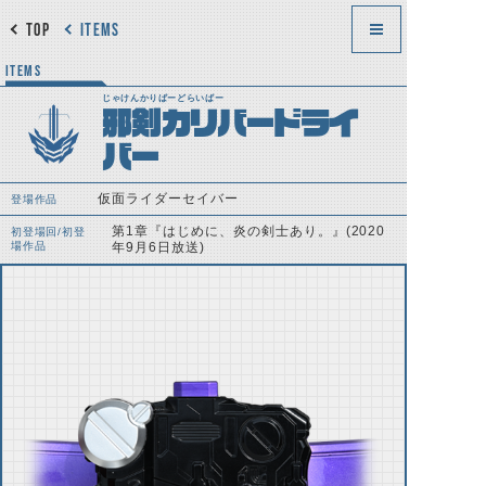
TOP
ITEMS
ITEMS
じゃけんかりばーどらいばー
邪剣カリバードライ
バー
仮面ライダーセイバー
登場作品
第1章『はじめに、炎の剣士あり。』(2020
初登場回/初登
場作品
年9月6日放送)