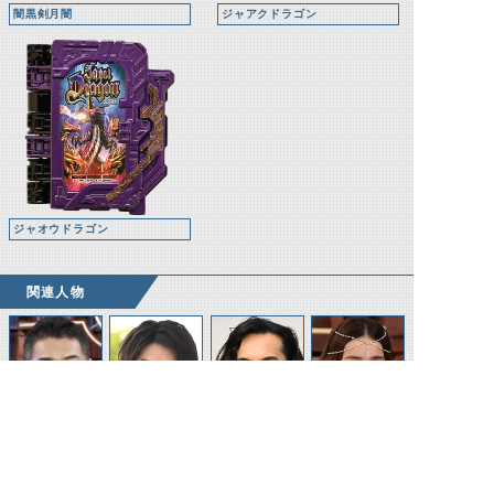
闇黒剣月闇
ジャアクドラゴン
ジャオウドラゴン
関連人物
上條大地
富加宮賢人
富加宮隼人
ソフィア