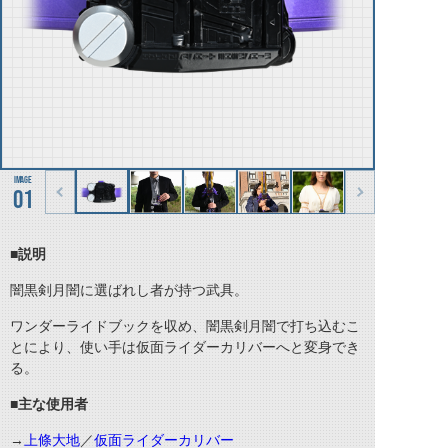
01
■説明
闇黒剣月闇に選ばれし者が持つ武具。
ワンダーライドブックを収め、闇黒剣月闇で打ち込むこ
とにより、使い手は仮面ライダーカリバーへと変身でき
る。
■主な使用者
→
上條大地
／
仮面ライダーカリバー