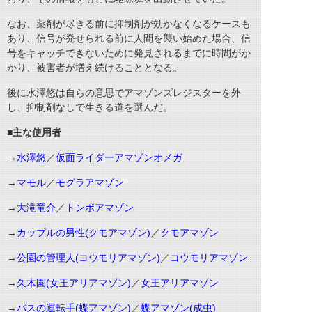
なお、薬剤が尽きる前に抑制剤が効かなくなるケースも
あり、信号が発せられる前に人間を襲い始めた場合、信
号をキャッチできないために発見されるまでに時間がか
かり、被害者が増え続けることとなる。
後に水澤悠は自らの意思でアマゾンズレジスターを外
し、抑制剤なしで生きる道を選んだ。
■主な使用者
→
水澤悠
／
仮面ライダーアマゾンオメガ
→
マモル
／
モグラアマゾン
→
大滝竜介
／
トンボアマゾン
→
カップルの男性(クモアマゾン)
／
クモアマゾン
→
公園の管理人(コウモリアマゾン)
／
コウモリアマゾン
→
久木園(女王アリアマゾン)
／
女王アリアマゾン
→
バスの運転手(蝶アマゾン)
／
蝶アマゾン(成虫)