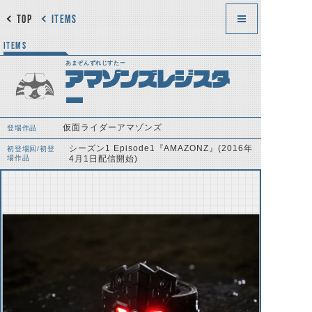
TOP
ITEMS
ITEMS
あまぞんずれじすたー
アマゾンズレジスタ
ー
仮面ライダーアマゾンズ
登場作品
シーズン1 Episode1『AMAZONZ』(2016年
初登場回/初登
場作品
4月1日配信開始)