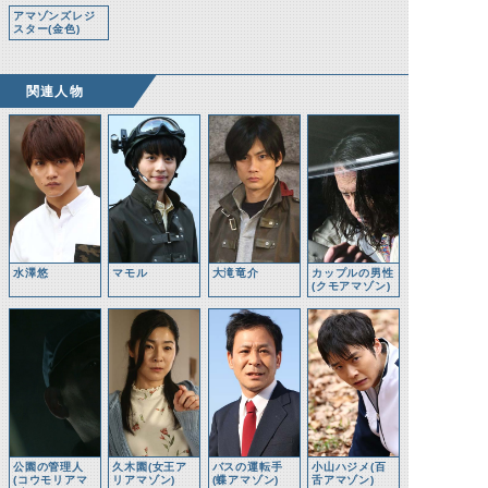
アマゾンズレジ
スター(金色)
関連人物
水澤悠
マモル
大滝竜介
カップルの男性
(クモアマゾン)
公園の管理人
久木園(女王ア
バスの運転手
小山ハジメ(百
(コウモリアマ
リアマゾン)
(蝶アマゾン)
舌アマゾン)