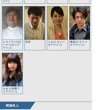
ゾン)
レストランのオ
石井
ミカ(スズメバ
島田(スズメバ
ーナー(カニア
チアマゾン)
チアマゾン)
マゾン)
カオリ(兵隊ア
リアマゾン)
関連怪人