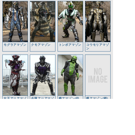
モグラアマゾン
クモアマゾン
トンボアマゾン
コウモリアマゾ
ン
女王アリアマゾ
兵隊アリアマゾ
蝶アマゾン(幼
蝶アマゾン(蛹)
ン
ン
虫)