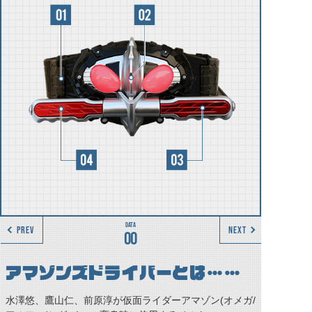
PREV
NEXT
00
アマゾンズドライバーとは……
水澤悠、鷹山仁、前原淳が仮面ライダーアマゾン(オメガ/