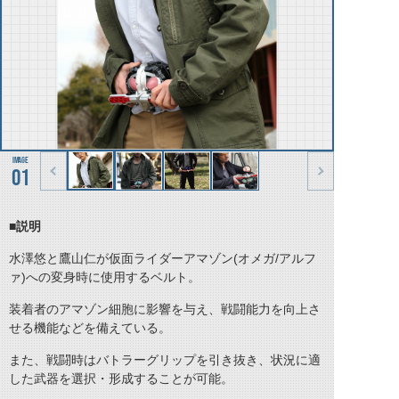
01
■説明
水澤悠と鷹山仁が仮面ライダーアマゾン(オメガ/アルフ
ァ)への変身時に使用するベルト。
装着者のアマゾン細胞に影響を与え、戦闘能力を向上さ
せる機能などを備えている。
また、戦闘時はバトラーグリップを引き抜き、状況に適
した武器を選択・形成することが可能。