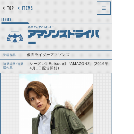
TOP
ITEMS
ITEMS
あまぞんずどらいばー
アマゾンズドライバ
ー
仮面ライダーアマゾンズ
登場作品
シーズン1 Episode1『AMAZONZ』(2016年
初登場回/初登
場作品
4月1日配信開始)