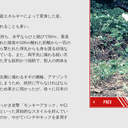
thumbnail Prev
超エネルギーによって変身した姿。
れることも多い。
持ち、水平ならひと跳びで50ｍ、垂直
れた嗅覚や100ｍ離れた距離から一匹の
ら撃たれた弾丸からも身を護る頑強な
ている。また、両手先に備わる鋭い爪
た牙も鋭利かつ強靭で、獣人の肉体を
左腕に備わるギギの腕輪。アマゾンラ
しまうため、絶対に守らなければなら
thumbnail Next
ため寒さに弱かったが、徐々に日本の
PREV
っかき攻撃「モンキーアタック」や口
といった原始的なスタイルを好んでい
のか、やがてパンチやキックを多用す