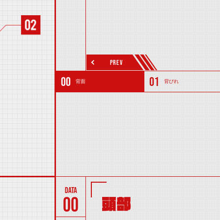
PREV
背面
背びれ
00
頭部