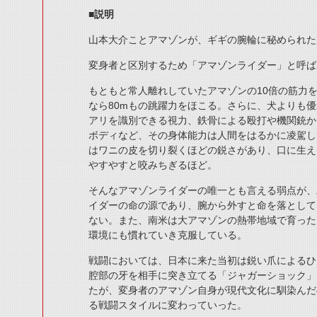
■説明
山本大介ことアマゾンが、ギギの腕輪に秘められた
変身者と区別するため「アマゾンライダー」と呼ば
もともと常人離れしていたアマゾンの10倍の筋力を
なら80mもの跳躍力をほこる。さらに、犬よりも優
アリを識別できる視力、鉄骨による殴打や機関銃か
ボディなど、その身体能力は人間をはるかに凌駕し
はワニの皮を切り裂くほどの鋭さがあり、口に生え
やすやすと咬みちぎるほど。
そんなアマゾンライダーの唯一とも言える弱点が、
イダーの命の源であり、腕から外すと命を落として
ない。また、南米は大アマゾンの熱帯地域で育った
環境にも慣れていき克服している。
戦闘においては、日本に来た当初は鋭い爪によるひ
腔部の牙を相手に突き立てる「ジャガーショック」
たが、変身者のアマゾン自身が現代文化に馴染んだ
る戦闘スタイルに変わっていった。