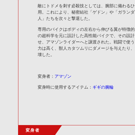
敵にトドメを刺す必殺技としては、腕部に備わるひ
用。これにより、秘密結社「ゲドン」や「ガランダ
人」たちを次々と撃退した。
専用のバイクはボディの左右から伸びる翼が特徴的
の超科学を元に設計した高性能バイクで、その設計
せ、アマゾンライダーへと譲渡された。戦闘で使う
力は高く、獣人カタツムリにダメージを与えたり、
壊した。
変身者：
アマゾン
変身時に使用するアイテム：
ギギの腕輪
変身者