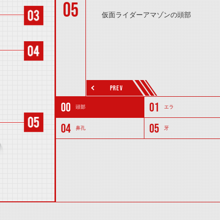
05
仮面ライダーアマゾンの頭部
PREV
頭部
エラ
鼻孔
牙