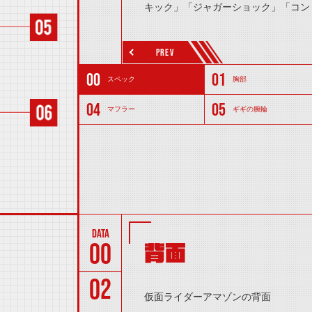
キック」「ジャガーショック」「コン
PREV
スペック
胸部
マフラー
ギギの腕輪
00
背面
02
仮面ライダーアマゾンの背面