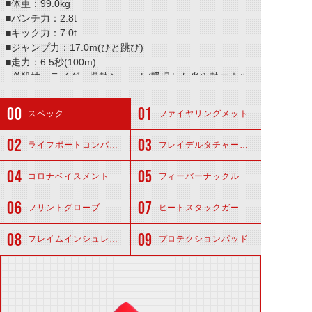
■体重：99.0kg
■パンチ力：2.8t
■キック力：7.0t
■ジャンプ力：17.0m(ひと跳び)
■走力：6.5秒(100m)
■必殺技：ライダー爆熱シュート(吸収した炎や熱エネル
ギーをチャージした超火炎砲撃)
スペック
ファイヤリングメット
ライフポートコンバーター
フレイデルタチャージャー
コロナベイスメント
フィーバーナックル
フリントグローブ
ヒートスタックガーメント
フレイムインシュレーター
プロテクションパッド