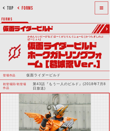
TOP
FORMS
FORMS
仮面ライダービルド
かめんらいだーびるど ほーくがとりんぐふぉーむ [かつらぎしのぶ
ばーじょん]
仮面ライダービルド
ホークガトリングフォ
ーム [葛城忍Ver.]
仮面ライダービルド
登場作品
第43話『もう一人のビルド』(2018年7月8
初登場回/初登場
作品
日放送)