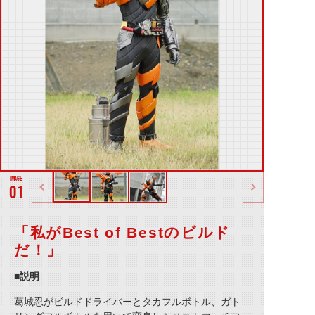
01
「私がBest of Bestのビルド
だ！」
■説明
葛城忍がビルドドライバーとタカフルボトル、ガト