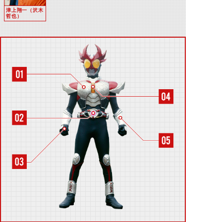
津上翔一（沢木
哲也）