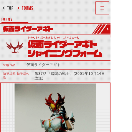
TOP
FORMS
FORMS
仮面ライダーアギト
かめんらいだーあぎと しゃいにんぐふぉーむ
仮面ライダーアギト
シャイニングフォーム
仮面ライダーアギト
登場作品
第37話『暗闇の戦士』(2001年10月14日
初登場回/初登場作
品
放送)