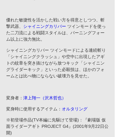
優れた敏捷性を活かした戦い方を得意としつつ、斬
撃武器、
シャイニングカリバー
ツインモードを使っ
た二刀流による戦闘スタイルは、バーニングフォー
ム以上に強力無比。
シャイニングカリバー ツインモードによる連続斬り
「シャイニングクラッシュ」や空中に出現したアギ
トの紋章を突き抜けながら放つキック「シャイニン
グライダーキック」といった必殺技は、ほかのフォ
ームとは比べ物にならない破壊力を見せた。
変身者：
津上翔一（沢木哲也）
変身時に使用するアイテム：
オルタリング
※初登場作品(TV本編に先駆けて登場)：『劇場版 仮
面ライダーアギト PROJECT G4』(2001年9月22日公
開)