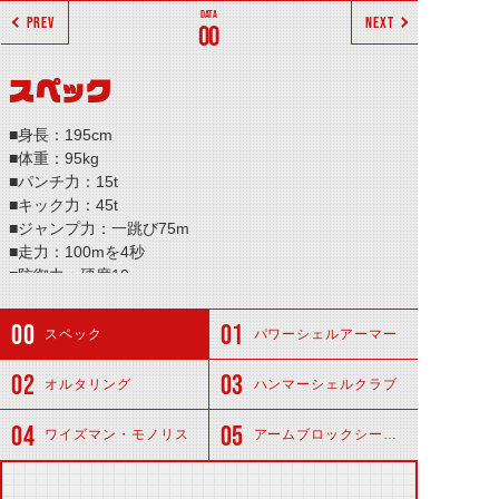
PREV
NEXT
00
スペック
■身長：195cm
■体重：95kg
■パンチ力：15t
■キック力：45t
■ジャンプ力：一跳び75m
■走力：100mを4秒
■防御力：硬度10
■必殺技：「シャイニングライダーキック」
スペック
パワーシェルアーマー
オルタリング
ハンマーシェルクラブ
ワイズマン・モノリス
アームブロックシールド