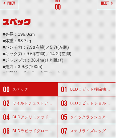
PREV
NEXT
00
スペック
■身長：196.0cm
■体重：93.7kg
■パンチ力：7.9t(右腕)／5.7t(左腕)
■キック力：9.6t(右脚)／14.2t(左脚)
■ジャンプ力：38.4m(ひと跳び)
■走力：3.9秒(100m)
■必殺技：ボルテックアタック！
スペック
BLDラビット掃除機ヘッド
ワイルドチェストアーマー
BLDラピッドショルダー
BLDアンリミテッドスーツ
クイックラッシュアーム
BLDラピッドグローブ
ステリライズレッグ