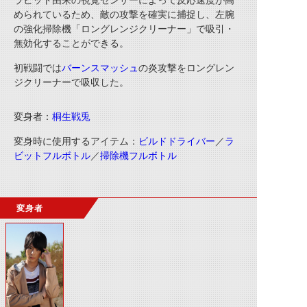
ラビット由来の視覚センサーによって反応速度が高
められているため、敵の攻撃を確実に捕捉し、左腕
の強化掃除機「ロングレンジクリーナー」で吸引・
無効化することができる。
初戦闘では
バーンスマッシュ
の炎攻撃をロングレン
ジクリーナーで吸収した。
変身者：
桐生戦兎
変身時に使用するアイテム：
ビルドドライバー
／
ラ
ビットフルボトル
／
掃除機フルボトル
変身者