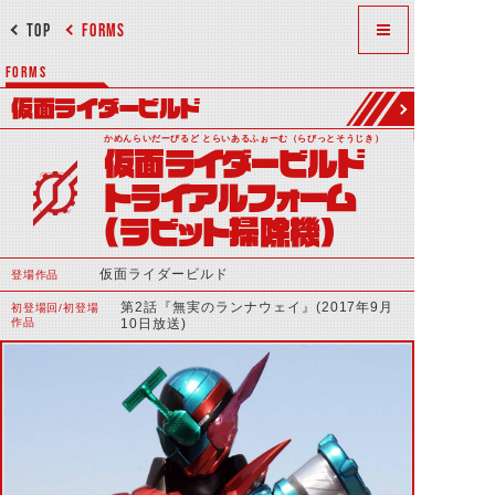
TOP
FORMS
FORMS
仮面ライダービルド
かめんらいだーびるど とらいあるふぉーむ（らびっとそうじき）
仮面ライダービルド
トライアルフォーム
(ラビット掃除機)
仮面ライダービルド
登場作品
第2話『無実のランナウェイ』(2017年9月
初登場回/初登場
作品
10日放送)