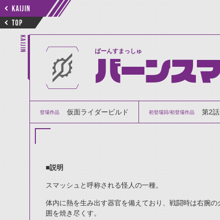
KAIJIN
TOP
KAIJIN
ばーんすまっしゅ
バーンスマ
仮面ライダービルド
第2話
登場作品
初登場回/初登場作品
■説明
スマッシュと呼称される怪人の一種。
体内に熱を生み出す器官を備えており、戦闘時は右腕の
囲を焼き尽くす。