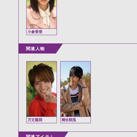
小倉香澄
関連人物
万丈龍我
桐生戦兎
関連アイテム