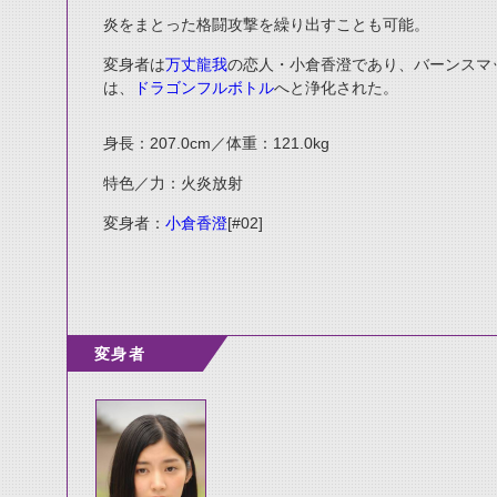
炎をまとった格闘攻撃を繰り出すことも可能。
変身者は
万丈龍我
の恋人・小倉香澄であり、バーンスマ
は、
ドラゴンフルボトル
へと浄化された。
身長：207.0cm／体重：121.0kg
特色／力：火炎放射
変身者：
小倉香澄
[#02]
変身者