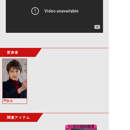
変身者
門矢士
関連アイテム