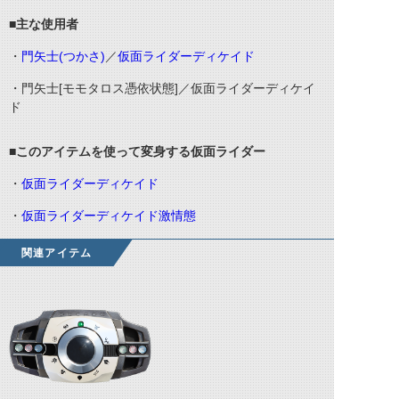
■主な使用者
・
門矢士
(
つかさ
)
／
仮面ライダーディケイド
・門矢士
[
モモタロス憑依状態
]
／仮面ライダーディケイ
ド
■このアイテムを使って変身する仮面ライダー
・
仮面ライダーディケイド
・
仮面ライダーディケイド激情態
関連アイテム