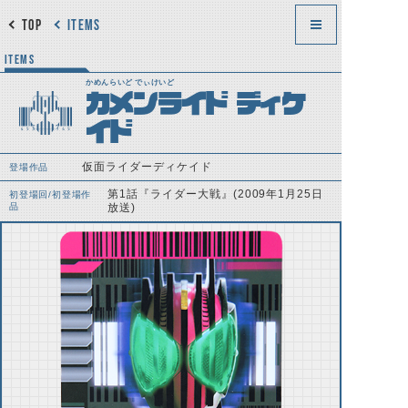
TOP
ITEMS
ITEMS
かめんらいど でぃけいど
カメンライド ディケ
イド
仮面ライダーディケイド
登場作品
第1話『ライダー大戦』(2009年1月25日
初登場回/初登場作
品
放送)