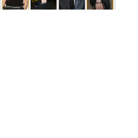
メディック
ブレン
真影壮一
バンノドライバ
ー／蛮野天十郎
ベルトさん／ク
泊進ノ介
追田現八郎
広井真蔵
リム・スタイン
ベルト博士
©石森プロ・テレビ朝日・ADK EM・東映 ©東映・東映ビデオ・石森プロ ©石森プロ・東映