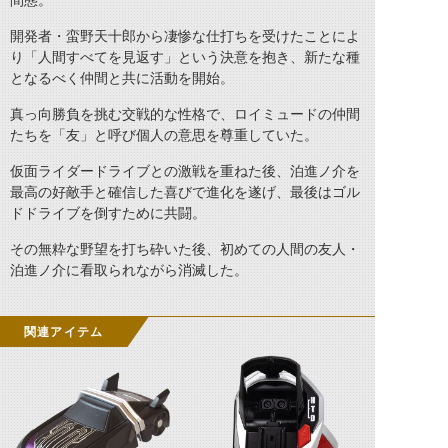
間態。
開発者・蛮野天十郎から凄惨な仕打ちを受けたことによ
り「人間すべてを見返す」という決意を抱き、新たな種
となるべく仲間と共に活動を開始。
真っ向勝負を挑む交戦的な性格で、ロイミュードの仲間
たちを「友」と呼び個人の意思を尊重していた。
仮面ライダードライブとの激戦を重ねた後、泊進ノ介を
最高の好敵手と確信した喜びで進化を遂げ、最後はゴル
ドドライブを倒すために共闘。
その無粋な野望を打ち砕いた後、初めての人間の友人・
泊進ノ介に看取られながら消滅した。
関連アイテム