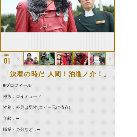
01
「決着の時だ 人間！泊進ノ介！」
■プロフィール
種族：ロイミュード
性別：外見は男性(コピー元に依存)
年齢：─
職業・身分など：─