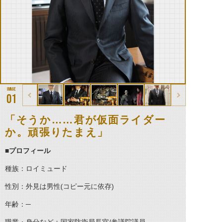
01
「そうか……君が仮面ライダー
か。頑張りたまえ」
■プロフィール
種族：ロイミュード
性別：外見は男性(コピー元に依存)
年齢：─