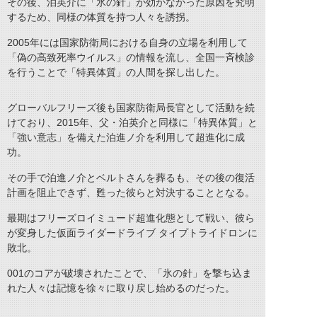
その後、泊英介に「氷の針」が効かなかった原因を究明
するため、同様の体質を持つ人々を誘拐。
2005年には国家防衛局における自身の立場を利用して
「偽の高致死率ウイルス」の情報を流し、全国一斉検診
を行うことで「特異体質」の人間を探し出した。
グローバルフリーズ後も国家防衛局長官として活動を続
けており、2015年、父・泊英介と同様に「特異体質」と
「強い意志」を備えた泊進ノ介を利用して超進化に成
功。
その手で泊進ノ介とベルトさんを葬るも、その後の復活
計画を阻止できず、甦った彼らと対決することとなる。
最期はフリーズロイミュード超進化態として戦い、彼ら
が変身した仮面ライダードライブ タイプトライドロンに
敗北。
001のコアが破壊されたことで、「氷の針」を撃ち込ま
れた人々は記憶を徐々に取り戻し始めるのだった。