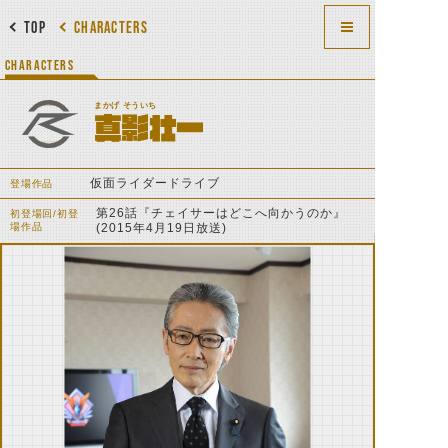
TOP
CHARACTERS
CHARACTERS
まかげ そういち
真影壮一
仮面ライダードライブ
登場作品
第26話『チェイサーはどこへ向かうのか』
初登場回/初登
場作品
(2015年4月19日放送)