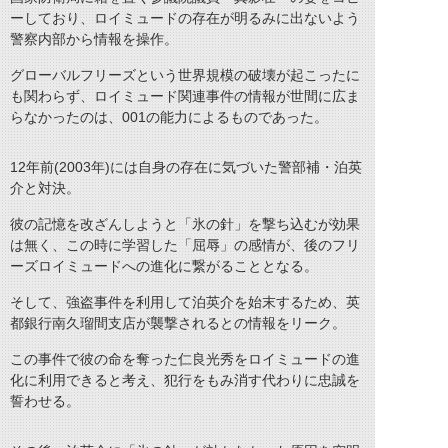
ーしており、ロイミュードの存在が明るみに出ないよう
警察内部から情報を操作。
グローバルフリーズという世界規模の破壊が起こったに
も関わらず、ロイミュード関連事件の情報が世間に広ま
らなかったのは、001の能力によるものであった。
12年前(2003年)には自身の存在に気づいた警部補・泊英
介と対決。
彼の記憶を改ざんしようと「氷の針」を撃ち込むが効果
は無く、この時に学習した「屈辱」の感情が、後のフリ
ーズロイミュードへの進化に繋がることとなる。
そして、強盗事件を利用して泊英介を始末するため、英
都銀行南久瑠間支店が襲撃されるとの情報をリーク。
この事件で彼の命を奪った仁良光秀をロイミュードの進
化に利用できると考え、犯行をもみ消す代わりに忠誠を
誓わせる。