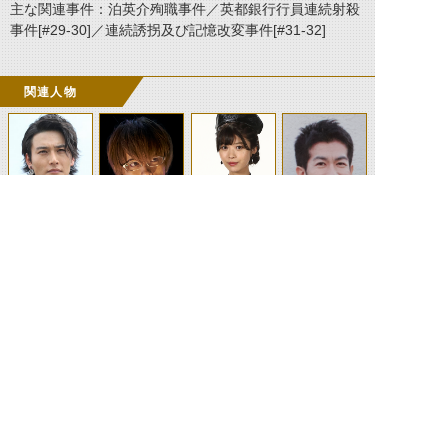
主な関連事件：泊英介殉職事件／英都銀行行員連続射殺
事件[#29-30]／連続誘拐及び記憶改変事件[#31-32]
関連人物
ハート
ブレン
メディック
泊英介
泊進ノ介
仁良光秀