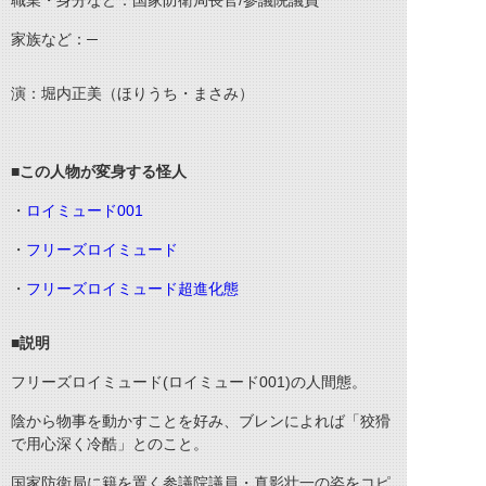
職業・身分など：国家防衛局長官/参議院議員
家族など：─
演：堀内正美（ほりうち・まさみ）
■この人物が変身する怪人
・
ロイミュード001
・
フリーズロイミュード
・
フリーズロイミュード超進化態
■説明
フリーズロイミュード(ロイミュード001)の人間態。
陰から物事を動かすことを好み、ブレンによれば「狡猾
で用心深く冷酷」とのこと。
国家防衛局に籍を置く参議院議員・真影壮一の姿をコピ