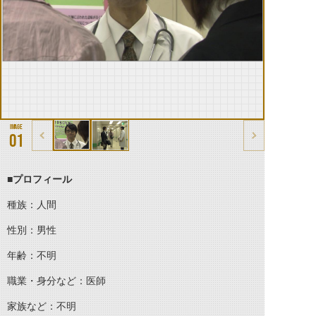
01
■プロフィール
種族：人間
性別：男性
年齢：不明
職業・身分など：医師
家族など：不明