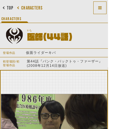
TOP
CHARACTERS
CHARACTERS
いし
医師（44話）
仮面ライダーキバ
登場作品
第44話『パンク・バックトゥ・ファーザー』
初登場回/初
登場作品
(2008年12月14日放送)