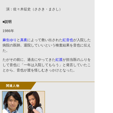
演：佐々木征史（ささき・まさし）
■説明
1986
年
麻生ゆり
と
真夜
によって救い出された
紅音也
が入院した
病院の医師。退院していいという検査結果を音也に伝え
た。
たがその前に、過去にやってきた
紅渡
が担当医のふりを
して音也に「一年は入院してもらう」と発言していたこ
とから、音也が渡を怪しむきっかけとなった。
関連人物