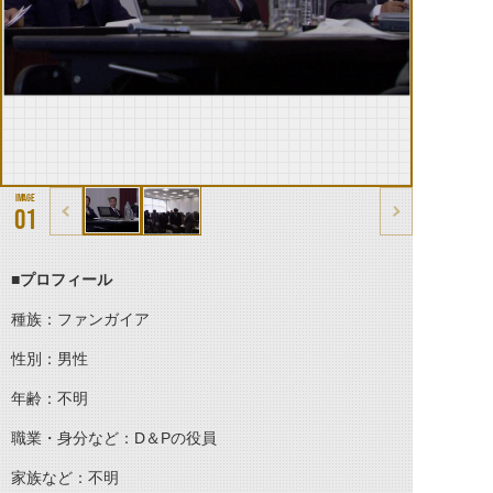
01
■プロフィール
種族：ファンガイア
性別：男性
年齢：不明
職業・身分など：
D
＆
P
の役員
家族など：不明