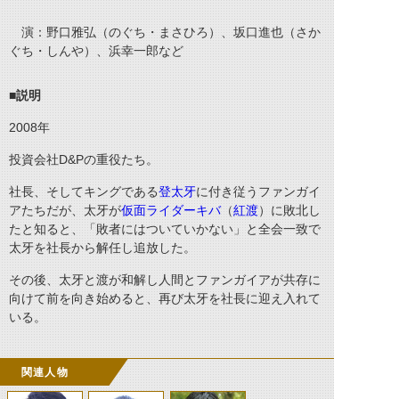
演：野口雅弘（のぐち・まさひろ）、坂口進也（さか
ぐち・しんや）、浜幸一郎など
■説明
2008
年
投資会社
D&P
の重役たち。
社長、そしてキングである
登太牙
に付き従うファンガイ
アたちだが、太牙が
仮面ライダーキバ
（
紅渡
）に敗北し
たと知ると、「敗者にはついていかない」と全会一致で
太牙を社長から解任し追放した。
その後、太牙と渡が和解し人間とファンガイアが共存に
向けて前を向き始めると、再び太牙を社長に迎え入れて
いる。
関連人物