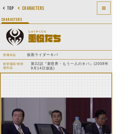
TOP
CHARACTERS
CHARACTERS
じゅうやくたち
重役たち
仮面ライダーキバ
登場作品
第32話『新世界・もう一人のキバ』(2008年
初登場回/初登
場作品
9月14日放送)