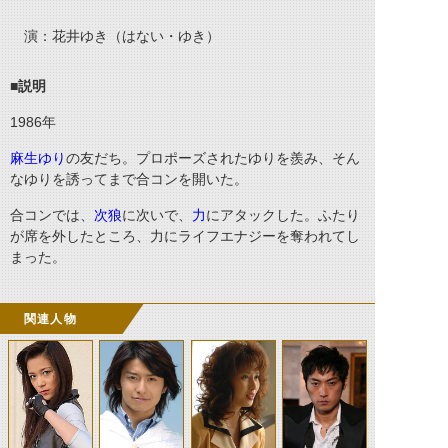
演：花井ゆき（はない・ゆき）
■説明
1986
年
麻生ゆり
の友だち。プロポーズされたゆりを羨み、そん
なゆりを誘ってまで合コンを開いた。
合コンでは、
次狼
に次いで、
力
にアタックした。ふたり
が席を外したところ、力にライフエナジーを奪われてし
まった。
関連人物