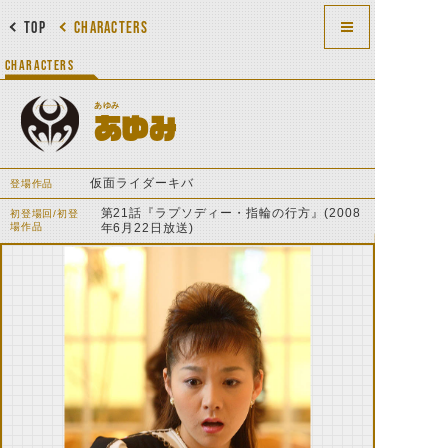
TOP
CHARACTERS
CHARACTERS
あゆみ
あゆみ
仮面ライダーキバ
登場作品
第21話『ラプソディー・指輪の行方』(2008
初登場回/初登
場作品
年6月22日放送)