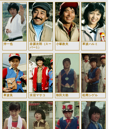
沖一也
谷源次郎（スー
小塚政夫
草波ハルミ
パー1）
草波良
水沼マサコ
秋田大助
松岡シゲル