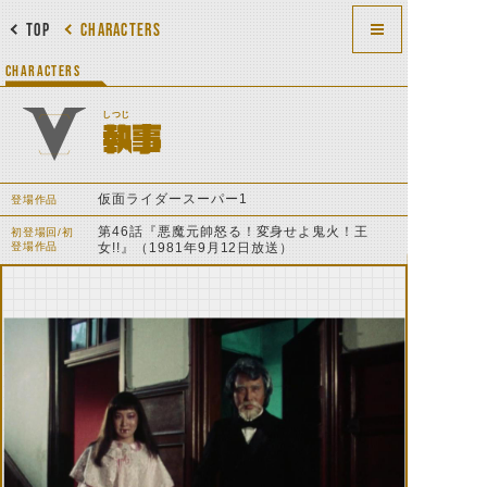
TOP
CHARACTERS
CHARACTERS
しつじ
執事
仮面ライダースーパー1
登場作品
第46話『悪魔元帥怒る！変身せよ鬼火！王
初登場回/初
登場作品
女!!』（1981年9月12日放送）