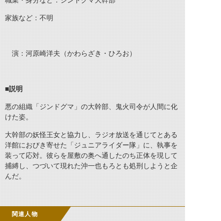
職業・身分など：ジンドグマ大幹部
家族など：不明
演：河原崎洋夫（かわらざき・ひろお）
■説明
悪の組織「ジンドグマ」の大幹部、鬼火司令が人間に化
けた姿。
大幹部の妖怪王女と協力し、ラジオ放送を通じてとある
洋館におびき寄せた「ジュニアライダー隊」に、執事を
装って応対。彼らを屋敷の奥へ通したのち正体を現して
捕縛し、つづいて現れた沖一也もろとも処刑しようと企
んだ。
関連人物