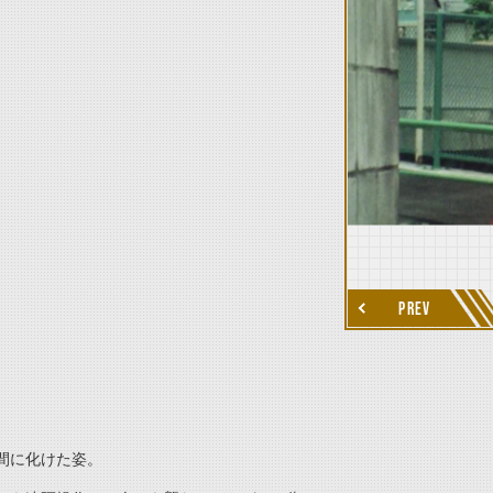
thumbnail Next
PREV
間に化けた姿。