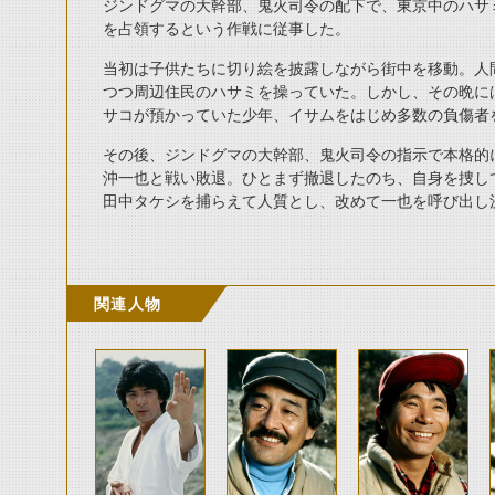
ジンドグマの大幹部、鬼火司令の配下で、東京中のハサ
を占領するという作戦に従事した。
当初は子供たちに切り絵を披露しながら街中を移動。人
つつ周辺住民のハサミを操っていた。しかし、その晩に
サコが預かっていた少年、イサムをはじめ多数の負傷者
その後、ジンドグマの大幹部、鬼火司令の指示で本格的
沖一也と戦い敗退。ひとまず撤退したのち、自身を捜し
田中タケシを捕らえて人質とし、改めて一也を呼び出し
関連人物