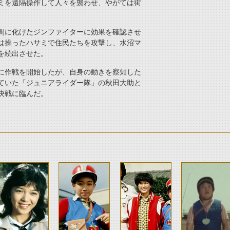
ミを遠隔操作して人々を襲わせ、やがては街
間に化けたジンファイターに効果を確認させ
は操ったハサミで住民たちを攻撃し、水沼マ
を続出させた。
に作戦を開始したが、自身の動きを察知した
ていた「ジュニアライダー隊」の秋田大助と
決戦に臨んだ。