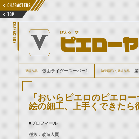
CHARACTERS
TOP
CHARACTERS
ぴえろーや
ピエローヤ
仮面ライダースーパー1
第
登場作品
初登場回/初登場作品
「おいらピエロのピエロー
絵の細工、上手くできたら
■プロフィール
種族：改造人間