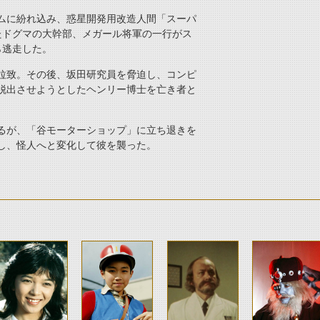
ムに紛れ込み、惑星開発用改造人間「スーパ
たドグマの大幹部、メガール将軍の一行がス
ら逃走した。
拉致。その後、坂田研究員を脅迫し、コンピ
脱出させようとしたヘンリー博士を亡き者と
るが、「谷モーターショップ」に立ち退きを
し、怪人へと変化して彼を襲った。