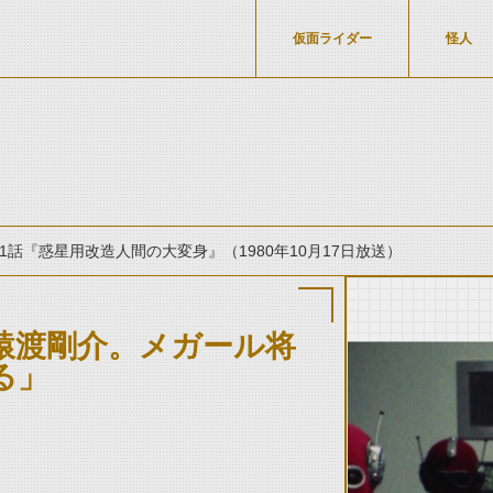
仮面ライダー
怪人
1話『惑星用改造人間の大変身』（1980年10月17日放送）
猿渡剛介。メガール将
る」
thumbnail Prev