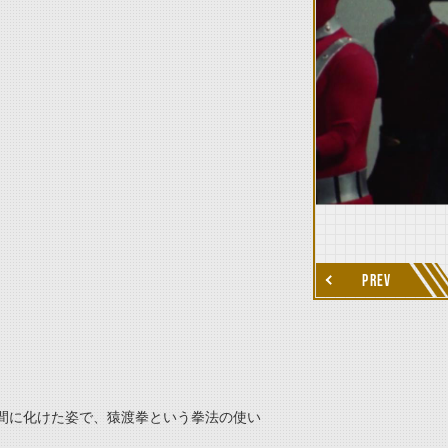
thumbnail Next
PREV
間に化けた姿で、猿渡拳という拳法の使い