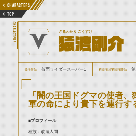
CHARACTERS
TOP
CHARACTERS
さるわたり ごうすけ
猿渡剛介
仮面ライダースーパー1
第
登場作品
初登場回/初登場作品
「闇の王国ドグマの使者、
軍の命により貴下を連行す
■プロフィール
種族：改造人間