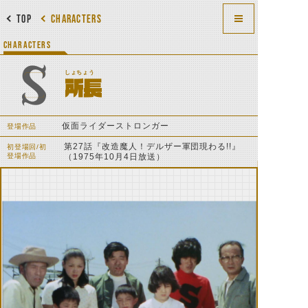
TOP
CHARACTERS
CHARACTERS
しょちょう
所長
仮面ライダーストロンガー
登場作品
第27話『改造魔人！デルザー軍団現わる!!』
初登場回/初
登場作品
（1975年10月4日放送）