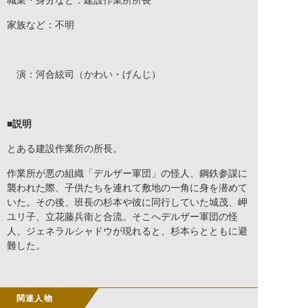
職業・身分など：建設作業所所長
家族など：不明
演：河合絃司（かわい・げんじ）
■
説明
とある建設作業所の所長。
作業所が悪の組織「デルザー軍団」の怪人、鋼鉄参謀に
襲われた際、子供たちを連れて敷地の一角に身を潜めて
いた。その後、班長の杉本や彼に同行していた城茂、岬
ユリ子、立花藤兵衛と合流。そこへデルザー軍団の怪
人、ジェネラルシャドウが現れると、杉本らとともに避
難した。
関連人物