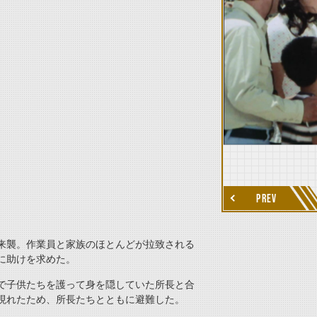
thumbnail Next
PREV
来襲。作業員と家族のほとんどが拉致される
に助けを求めた。
で子供たちを護って身を隠していた所長と合
現れたため、所長たちとともに避難した。