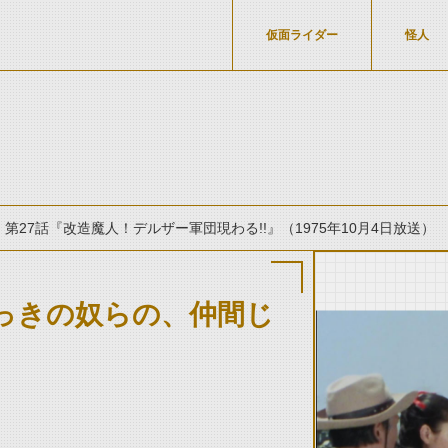
仮面ライダー
怪人
第27話『改造魔人！デルザー軍団現わる!!』（1975年10月4日放送）
っきの奴らの、仲間じ
thumbnail Prev