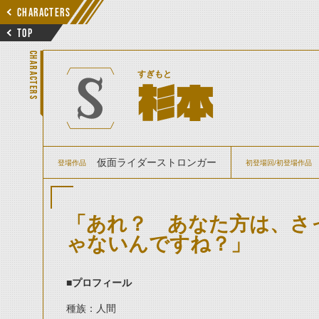
CHARACTERS
TOP
CHARACTERS
すぎもと
杉本
仮面ライダーストロンガー
登場作品
初登場回/初登場作品
「あれ？ あなた方は、さ
ゃないんですね？」
■
プロフィール
種族：人間