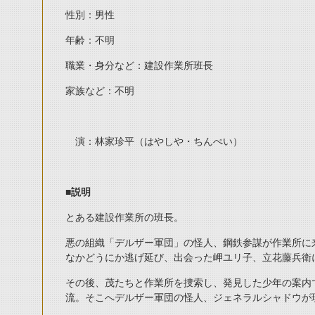
性別：男性
年齢：不明
職業・身分など：建設作業所班長
家族など：不明
演：林家珍平（はやしや・ちんぺい）
■
説明
とある建設作業所の班長。
悪の組織「デルザー軍団」の怪人、鋼鉄参謀が作業所に
なかどうにか逃げ延び、出会った岬ユリ子、立花藤兵衛
その後、茂たちと作業所を捜索し、発見した少年の案内
流。そこへデルザー軍団の怪人、ジェネラルシャドウが