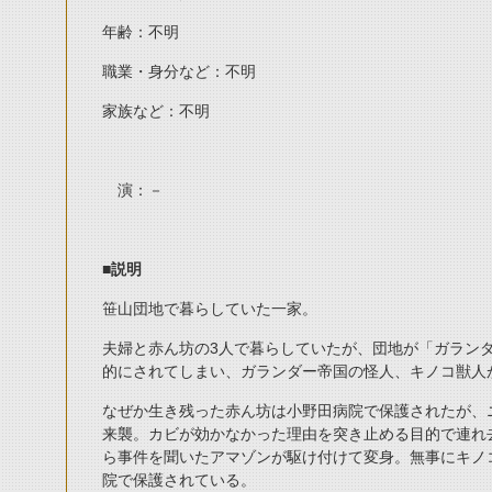
年齢：不明
職業・身分など：不明
家族など：不明
演：－
■
説明
笹山団地で暮らしていた一家。
夫婦と赤ん坊の3人で暮らしていたが、団地が「ガラン
的にされてしまい、ガランダー帝国の怪人、キノコ獣人
なぜか生き残った赤ん坊は小野田病院で保護されたが、
来襲。カビが効かなかった理由を突き止める目的で連れ
ら事件を聞いたアマゾンが駆け付けて変身。無事にキノ
院で保護されている。