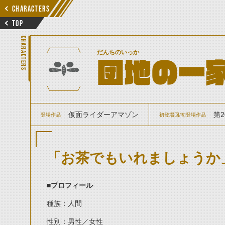
CHARACTERS
TOP
CHARACTERS
だんちのいっか
団地の一
仮面ライダーアマゾン
第
登場作品
初登場回/初登場作品
「お茶でもいれましょうか
■
プロフィール
種族：人間
性別：男性／女性