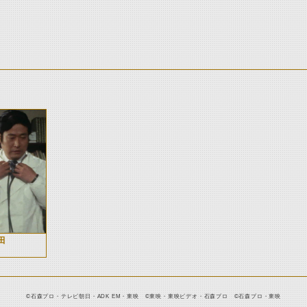
田
©石森プロ・テレビ朝日・ADK EM・東映 ©東映・東映ビデオ・石森プロ ©石森プロ・東映