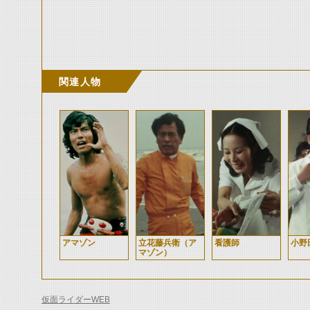
関連人物
アマゾン
立花藤兵衛（ア
看護師
小野
マゾン）
仮面ライダーWEB