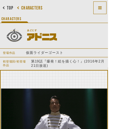
TOP
CHARACTERS
CHARACTERS
あどにす
アドニス
仮面ライダーゴースト
登場作品
第19話『爆発！絵を描く心！』(2016年2月
初登場回/初登場
作品
21日放送)