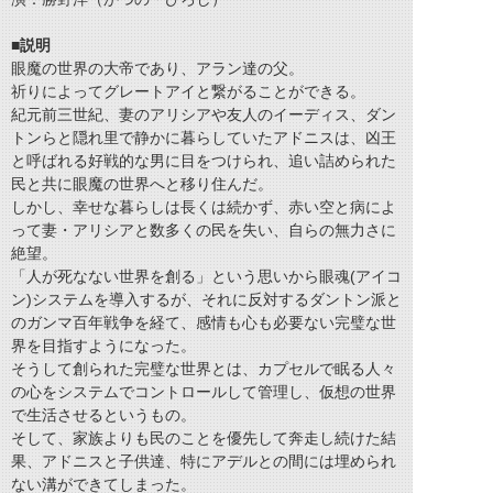
■説明
眼魔の世界の大帝であり、アラン達の父。
祈りによってグレートアイと繋がることができる。
紀元前三世紀、妻のアリシアや友人のイーディス、ダン
トンらと隠れ里で静かに暮らしていたアドニスは、凶王
と呼ばれる好戦的な男に目をつけられ、追い詰められた
民と共に眼魔の世界へと移り住んだ。
しかし、幸せな暮らしは長くは続かず、赤い空と病によ
って妻・アリシアと数多くの民を失い、自らの無力さに
絶望。
「人が死なない世界を創る」という思いから眼魂(アイコ
ン)システムを導入するが、それに反対するダントン派と
のガンマ百年戦争を経て、感情も心も必要ない完璧な世
界を目指すようになった。
そうして創られた完璧な世界とは、カプセルで眠る人々
の心をシステムでコントロールして管理し、仮想の世界
で生活させるというもの。
そして、家族よりも民のことを優先して奔走し続けた結
果、アドニスと子供達、特にアデルとの間には埋められ
ない溝ができてしまった。