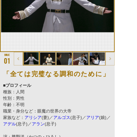
01
「全ては完璧なる調和のために」
■プロフィール
種族：人間
性別：男性
年齢：不明
職業・身分など：眼魔の世界の大帝
家族など：
アリシア
(妻)／
アルゴス
(息子)／
アリア
(娘)／
アデル
(息子)／
アラン
(息子)
演：勝野洋（かつの・ひろし）