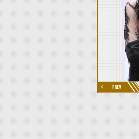
thumbnail Next
PREV