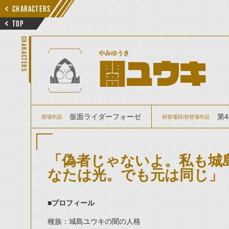
CHARACTERS
TOP
CHARACTERS
やみゆうき
闇ユウキ
仮面ライダーフォーゼ
第4
登場作品
初登場回/初登場作品
「偽者じゃないよ。私も城
なたは光。でも元は同じ」
■プロフィール
種族：城島ユウキの闇の人格