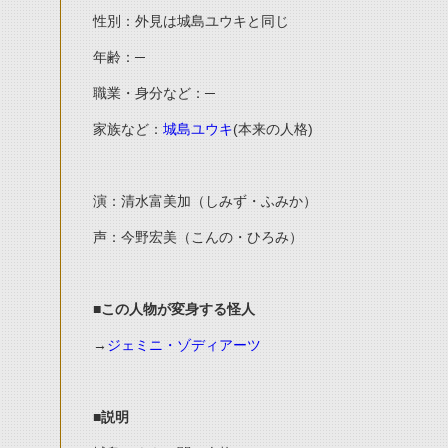
性別：外見は城島ユウキと同じ
年齢：─
職業・身分など：─
家族など：
城島ユウキ
(本来の人格)
演：清水富美加（しみず・ふみか）
声：今野宏美（こんの・ひろみ）
■この人物が変身する怪人
→
ジェミニ・ゾディアーツ
■説明