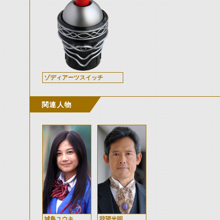
ゾディアーツスイッチ
関連人物
城島ユウキ
我望光明