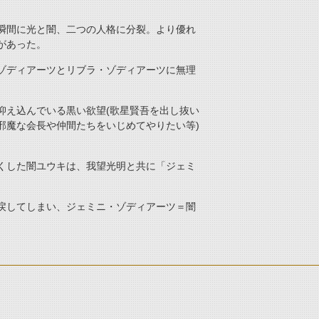
瞬間に光と闇、二つの人格に分裂。より優れ
があった。
ゾディアーツとリブラ・ゾディアーツに無理
抑え込んでいる黒い欲望(歌星賢吾を出し抜い
邪魔な会長や仲間たちをいじめてやりたい等)
。
くした闇ユウキは、我望光明と共に「ジェミ
戻してしまい、ジェミニ・ゾディアーツ＝闇