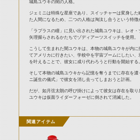
城島ユウキの闇の人格。
ジェミニは特殊な星座であり、スイッチャーは変身した
た人間になるため、二つの人格は淘汰し合うという特徴
「ラプラスの瞳」に見い出された城島ユウキは、レオ・
矢理握らされるかたちでゾディアーツスイッチを使用。
こうして生まれた闇ユウキは、本物の城島ユウキが内に
てアメリカに行きたい、学校中を宇宙ブームにしたい、
を叶えることで、彼女に成り代わろうと行動を開始する
そして本物の城島ユウキから記憶を奪うまでに存在を濃
ニ誕生の儀式」で彼女を消し去ってしまおうと計画。
だが、如月弦太朗の呼び掛けによって彼女は存在を取り
ユウキは仮面ライダーフォーゼに倒されて消滅した。
関連アイテム