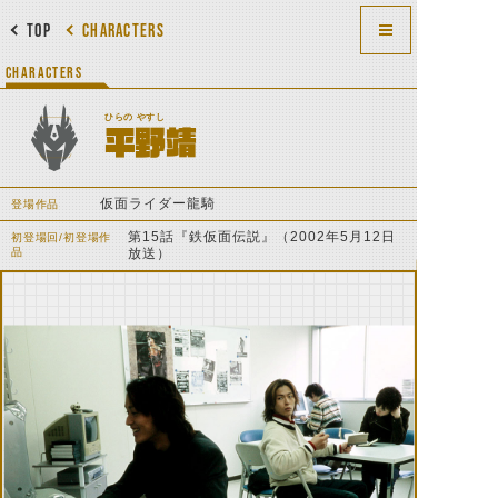
TOP
CHARACTERS
CHARACTERS
ひらの やすし
平野靖
仮面ライダー龍騎
登場作品
第15話『鉄仮面伝説』（2002年5月12日
初登場回/初登場作
品
放送）