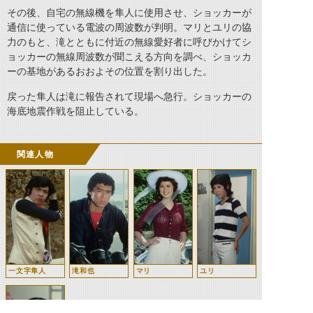
その後、自宅の無線機を隼人に使用させ、ショッカーが
通信に使っている電波の周波数が判明。マリとユリの協
力のもと、滝とともに付近の無線愛好者に呼びかけてシ
ョッカーの無線周波数が聞こえる方向を調べ、ショッカ
ーの基地があるおおよその位置を割り出した。
戻った隼人は滝に報告されて現場へ急行。ショッカーの
海底地震作戦を阻止している。
関連人物
一文字隼人
滝和也
マリ
ユリ