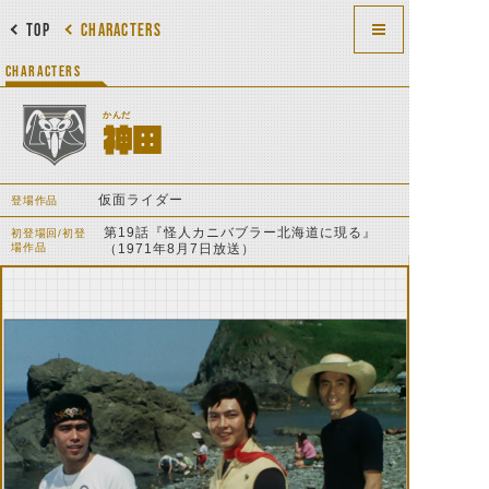
TOP
CHARACTERS
CHARACTERS
かんだ
神田
仮面ライダー
登場作品
第19話『怪人カニバブラー北海道に現る』
初登場回/初登
場作品
（1971年8月7日放送）