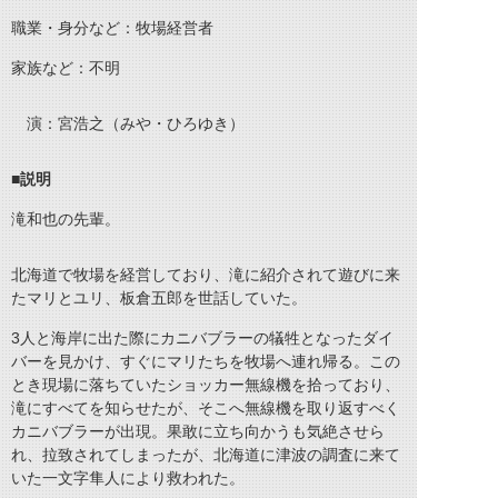
職業・身分など：牧場経営者
家族など：不明
演：宮浩之（みや・ひろゆき）
■説明
滝和也の先輩。
北海道で牧場を経営しており、滝に紹介されて遊びに来
たマリとユリ、板倉五郎を世話していた。
3人と海岸に出た際にカニバブラーの犠牲となったダイ
バーを見かけ、すぐにマリたちを牧場へ連れ帰る。この
とき現場に落ちていたショッカー無線機を拾っており、
滝にすべてを知らせたが、そこへ無線機を取り返すべく
カニバブラーが出現。果敢に立ち向かうも気絶させら
れ、拉致されてしまったが、北海道に津波の調査に来て
いた一文字隼人により救われた。