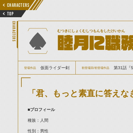
CHARACTERS
TOP
CHARACTERS
むつきにしょくむしつもんをしたけいかん
睦月に職
仮面ライダー剣
第31話『
登場作品
初登場回/初登場作品
「君、もっと素直に答えな
■
プロフィール
種族：人間
性別：男性