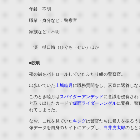
年齢：不明
職業・身分など：警察官
家族など：不明
演：樋口靖（ひぐち・せい）ほか
■
説明
夜の街をパトロールしていたふたり組の警察官。
出歩いていた
上城睦月
に職務質問をし、素直に返答しな
このとき睦月は
スパイダーアンデッド
に意識を侵食され
と取り出したカードで
仮面ライダーレンゲル
に変身。警
れてしまった。
なお、これを見ていた
キング
は警官たちに暴力を振るう
像データを自身のサイトにアップし、
白井虎太郎
のもと