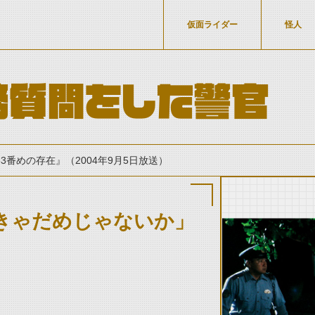
仮面ライダー
怪人
務質問をした警官
53番めの存在』（2004年9月5日放送）
きゃだめじゃないか」
thumbnail Prev