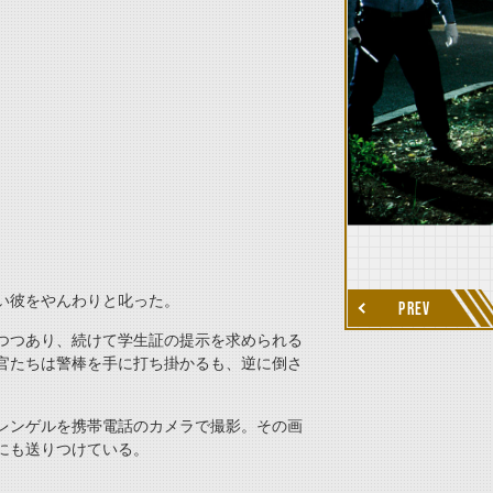
thumbnail Next
い彼をやんわりと叱った。
PREV
つつあり、続けて学生証の提示を求められる
官たちは警棒を手に打ち掛かるも、逆に倒さ
レンゲルを携帯電話のカメラで撮影。その画
にも送りつけている。